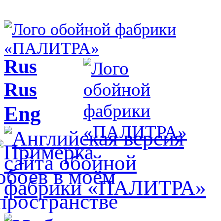
Rus
Rus
Eng