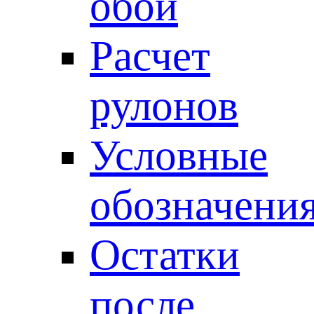
обои
Расчет
рулонов
Условные
обозначени
Остатки
после