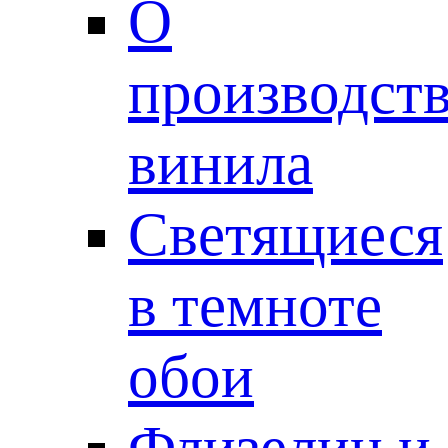
О
производст
винила
Светящиеся
в темноте
обои
Флизелин и