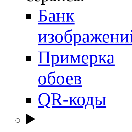
Банк
изображени
Примерка
обоев
QR-коды