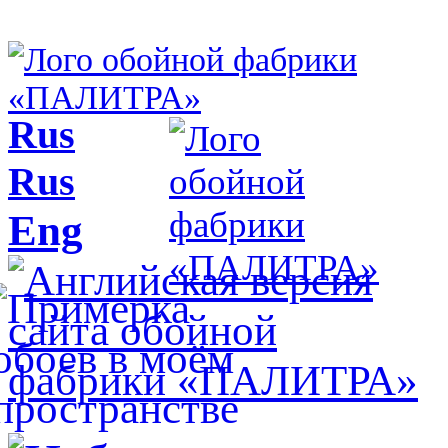
Rus
Rus
Eng