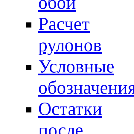
обои
Расчет
рулонов
Условные
обозначени
Остатки
после