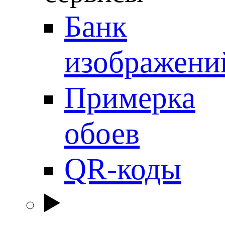
Банк
изображени
Примерка
обоев
QR-коды