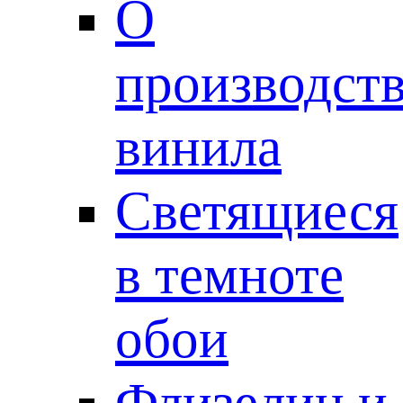
О
производст
винила
Светящиеся
в темноте
обои
Флизелин и