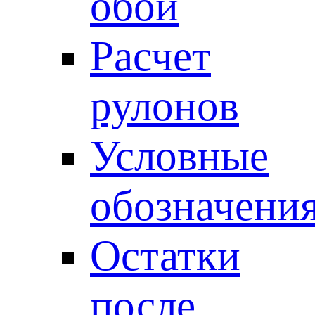
обои
Расчет
рулонов
Условные
обозначени
Остатки
после