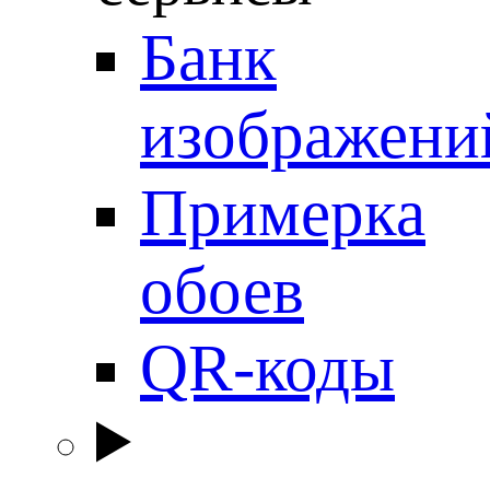
Банк
изображени
Примерка
обоев
QR-коды