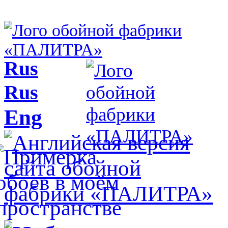
Rus
Rus
Eng