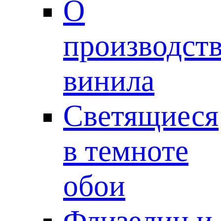
О
производст
винила
Светящиеся
в темноте
обои
Флизелин и