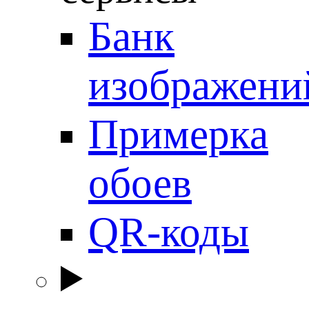
Банк
изображени
Примерка
обоев
QR-коды