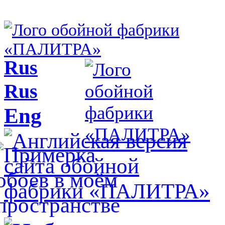
Rus
Rus
Eng