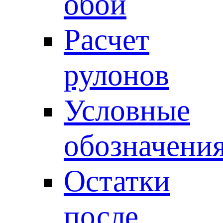
обои
Расчет
рулонов
Условные
обозначени
Остатки
после