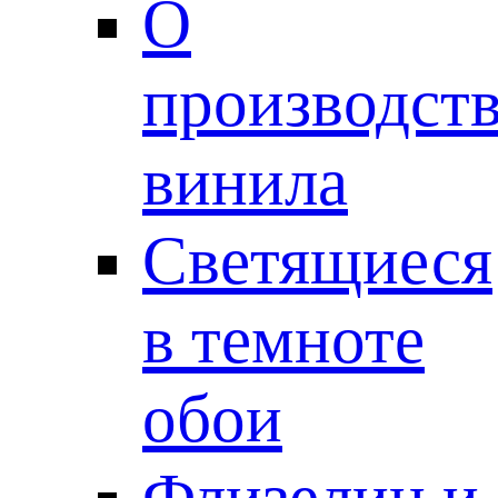
О
производст
винила
Светящиеся
в темноте
обои
Флизелин и