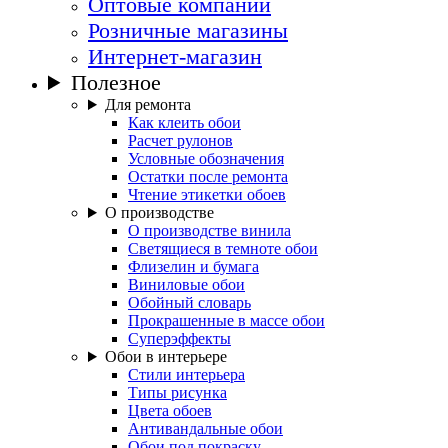
Оптовые компании
Розничные магазины
Интернет-магазин
Полезное
Для ремонта
Как клеить обои
Расчет рулонов
Условные обозначения
Остатки после ремонта
Чтение этикетки обоев
О производстве
О производстве винила
Светящиеся в темноте обои
Флизелин и бумага
Виниловые обои
Обойный словарь
Прокрашенные в массе обои
Суперэффекты
Обои в интерьере
Стили интерьера
Типы рисунка
Цвета обоев
Антивандальные обои
Обои под покраску