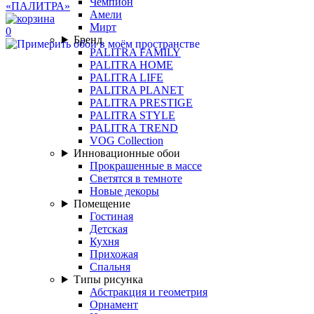
Чемпион
Амели
Мирт
0
Бренд
PALITRA FAMILY
PALITRA HOME
PALITRA LIFE
PALITRA PLANET
PALITRA PRESTIGE
PALITRA STYLE
PALITRA TREND
VOG Collection
Инновационные обои
Прокрашенные в массе
Светятся в темноте
Новые декоры
Помещение
Гостиная
Детская
Кухня
Прихожая
Спальня
Типы рисунка
Абстракция и геометрия
Орнамент