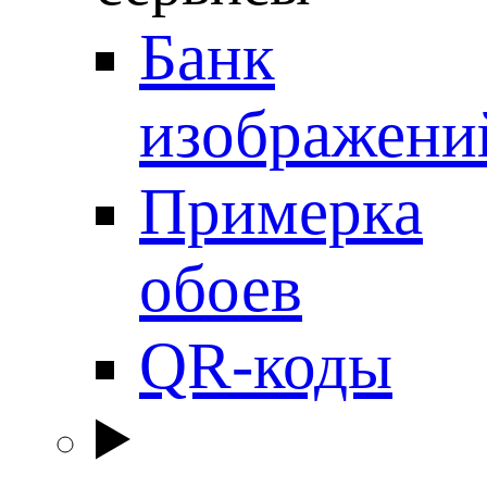
Банк
изображени
Примерка
обоев
QR-коды