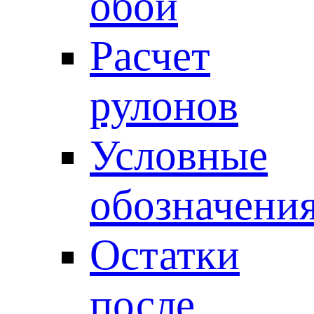
обои
Расчет
рулонов
Условные
обозначени
Остатки
после