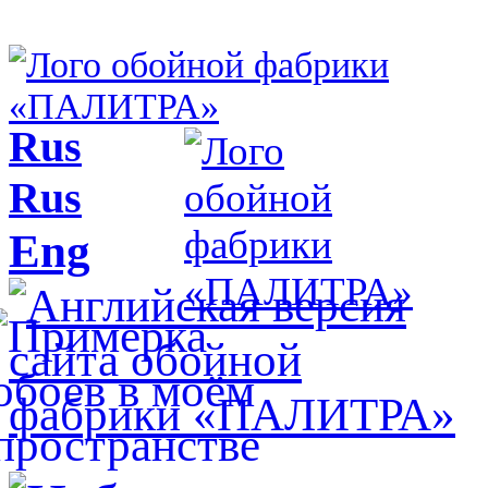
Rus
Rus
Eng