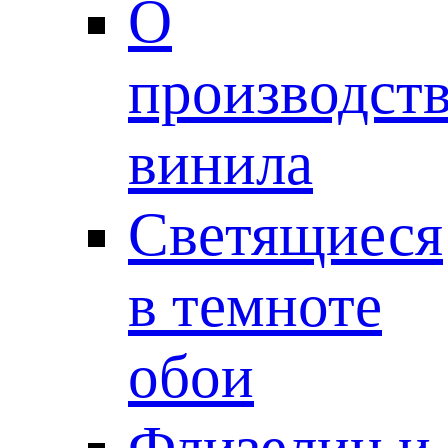
О
производст
винила
Светящиеся
в темноте
обои
Флизелин и