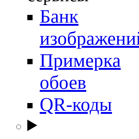
Банк
изображени
Примерка
обоев
QR-коды