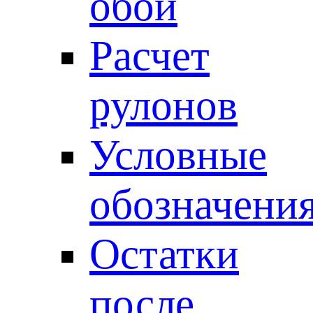
обои
Расчет
рулонов
Условные
обозначени
Остатки
после