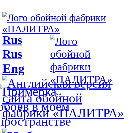
Rus
Rus
Eng