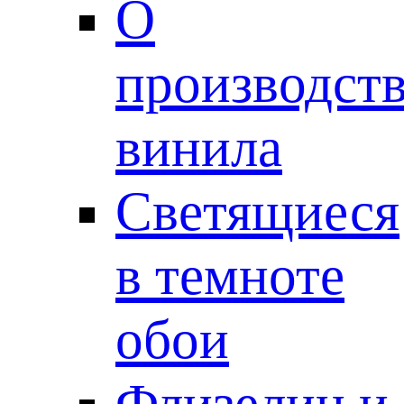
О
производст
винила
Светящиеся
в темноте
обои
Флизелин и