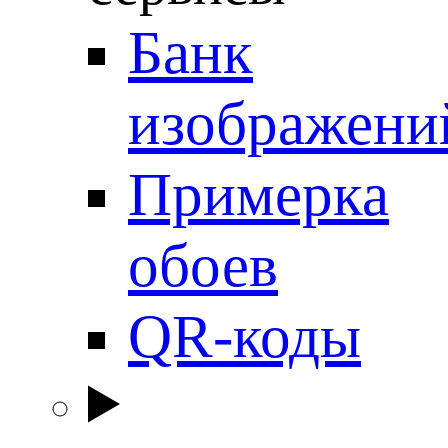
Банк
изображени
Примерка
обоев
QR-коды