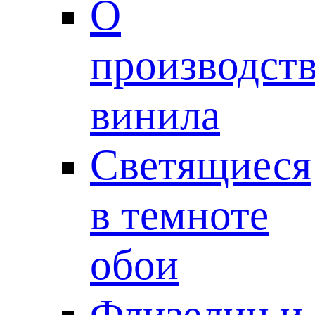
О
производст
винила
Светящиеся
в темноте
обои
Флизелин и