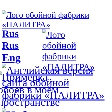
Rus
Rus
Eng