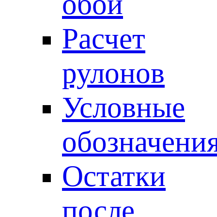
обои
Расчет
рулонов
Условные
обозначени
Остатки
после