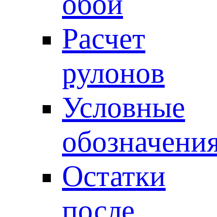
обои
Расчет
рулонов
Условные
обозначени
Остатки
после