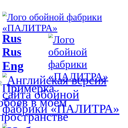
Rus
Rus
Eng