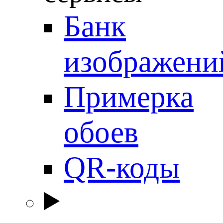
Банк
изображени
Примерка
обоев
QR-коды