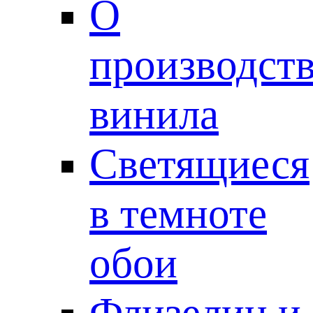
О
производст
винила
Светящиеся
в темноте
обои
Флизелин и