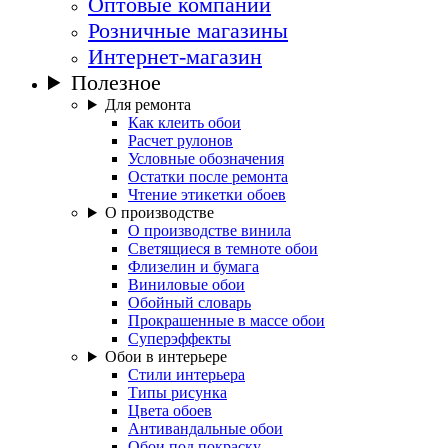
Оптовые компании
Розничные магазины
Интернет-магазин
Полезное
Для ремонта
Как клеить обои
Расчет рулонов
Условные обозначения
Остатки после ремонта
Чтение этикетки обоев
О производстве
О производстве винила
Светящиеся в темноте обои
Флизелин и бумага
Виниловые обои
Обойный словарь
Прокрашенные в массе обои
Суперэффекты
Обои в интерьере
Стили интерьера
Типы рисунка
Цвета обоев
Антивандальные обои
Обои под покраску