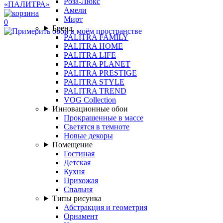
Роза-Люкс
Амели
Мирт
0
Бренд
PALITRA FAMILY
PALITRA HOME
PALITRA LIFE
PALITRA PLANET
PALITRA PRESTIGE
PALITRA STYLE
PALITRA TREND
VOG Collection
Инновационные обои
Прокрашенные в массе
Светятся в темноте
Новые декоры
Помещение
Гостиная
Детская
Кухня
Прихожая
Спальня
Типы рисунка
Абстракция и геометрия
Орнамент