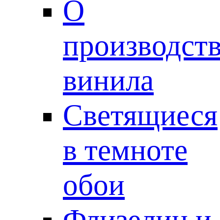
О
производст
винила
Светящиеся
в темноте
обои
Флизелин и