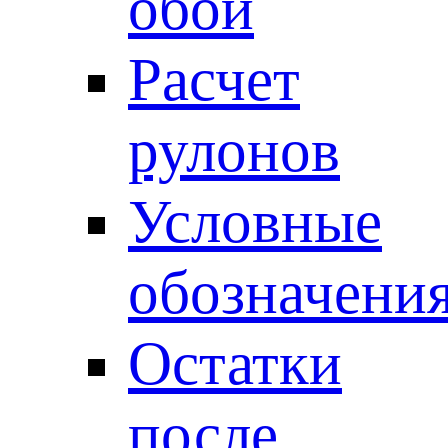
обои
Расчет
рулонов
Условные
обозначени
Остатки
после