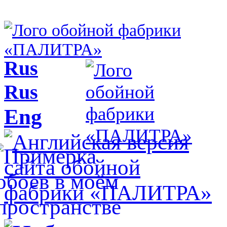
Rus
Rus
Eng