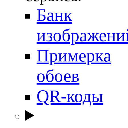
Банк
изображени
Примерка
обоев
QR-коды