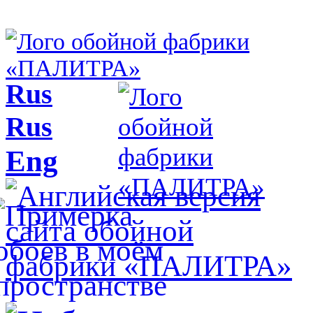
Rus
Rus
Eng