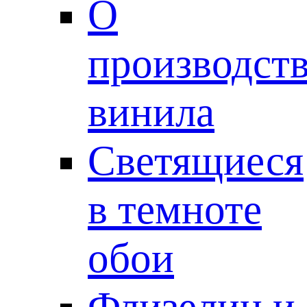
О
производст
винила
Светящиеся
в темноте
обои
Флизелин и