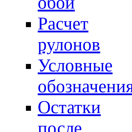
обои
Расчет
рулонов
Условные
обозначени
Остатки
после