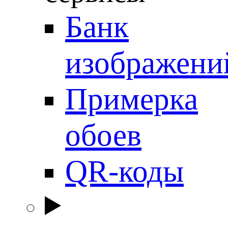
Банк
изображени
Примерка
обоев
QR-коды