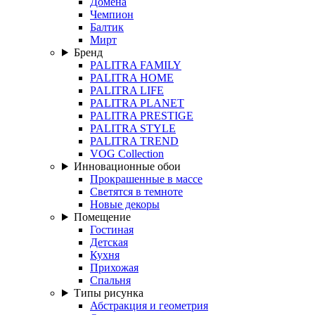
Домена
Чемпион
Балтик
Мирт
Бренд
PALITRA FAMILY
PALITRA HOME
PALITRA LIFE
PALITRA PLANET
PALITRA PRESTIGE
PALITRA STYLE
PALITRA TREND
VOG Collection
Инновационные обои
Прокрашенные в массе
Светятся в темноте
Новые декоры
Помещение
Гостиная
Детская
Кухня
Прихожая
Спальня
Типы рисунка
Абстракция и геометрия