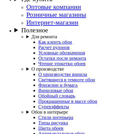
Оптовые компании
Розничные магазины
Интернет-магазин
Полезное
Для ремонта
Как клеить обои
Расчет рулонов
Условные обозначения
Остатки после ремонта
Чтение этикетки обоев
О производстве
О производстве винила
Светящиеся в темноте обои
Флизелин и бумага
Виниловые обои
Обойный словарь
Прокрашенные в массе обои
Суперэффекты
Обои в интерьере
Стили интерьера
Типы рисунка
Цвета обоев
Антивандальные обои