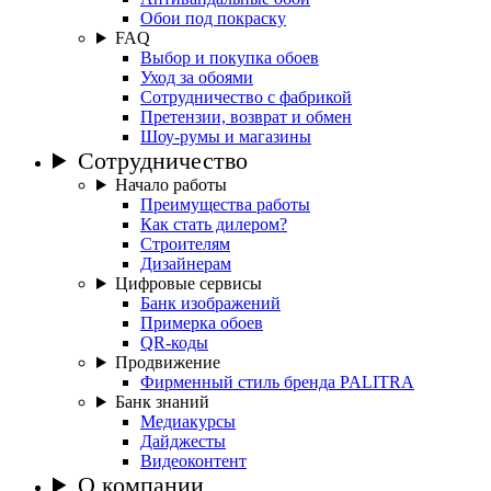
Обои под покраску
FAQ
Выбор и покупка обоев
Уход за обоями
Сотрудничество с фабрикой
Претензии, возврат и обмен
Шоу-румы и магазины
Сотрудничество
Начало работы
Преимущества работы
Как стать дилером?
Строителям
Дизайнерам
Цифровые сервисы
Банк изображений
Примерка обоев
QR-коды
Продвижение
Фирменный стиль бренда PALITRA
Банк знаний
Медиакурсы
Дайджесты
Видеоконтент
О компании