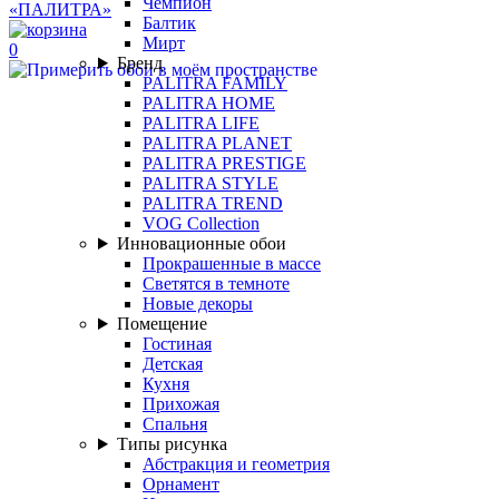
Чемпион
Балтик
Мирт
0
Бренд
PALITRA FAMILY
PALITRA HOME
PALITRA LIFE
PALITRA PLANET
PALITRA PRESTIGE
PALITRA STYLE
PALITRA TREND
VOG Collection
Инновационные обои
Прокрашенные в массе
Светятся в темноте
Новые декоры
Помещение
Гостиная
Детская
Кухня
Прихожая
Спальня
Типы рисунка
Абстракция и геометрия
Орнамент