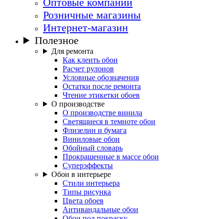
Оптовые компании
Розничные магазины
Интернет-магазин
Полезное
Для ремонта
Как клеить обои
Расчет рулонов
Условные обозначения
Остатки после ремонта
Чтение этикетки обоев
О производстве
О производстве винила
Светящиеся в темноте обои
Флизелин и бумага
Виниловые обои
Обойный словарь
Прокрашенные в массе обои
Суперэффекты
Обои в интерьере
Стили интерьера
Типы рисунка
Цвета обоев
Антивандальные обои
Обои под покраску