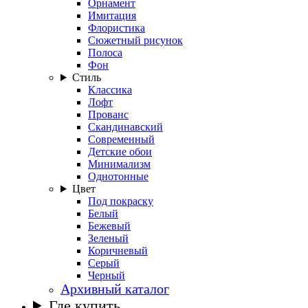
Орнамент
Имитация
Флористика
Сюжетный рисунок
Полоса
Фон
Стиль
Классика
Лофт
Прованс
Скандинавский
Современный
Детские обои
Минимализм
Однотонные
Цвет
Под покраску
Белый
Бежевый
Зеленый
Коричневый
Серый
Черный
Архивный каталог
Где купить