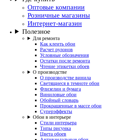
Оптовые компании
Розничные магазины
Интернет-магазин
Полезное
Для ремонта
Как клеить обои
Расчет рулонов
Условные обозначения
Остатки после ремонта
Чтение этикетки обоев
О производстве
О производстве винила
Светящиеся в темноте обои
Флизелин и бумага
Виниловые обои
Обойный словарь
Прокрашенные в массе обои
Суперэффекты
Обои в интерьере
Стили интерьера
Типы рисунка
Цвета обоев
Антивандальные обои