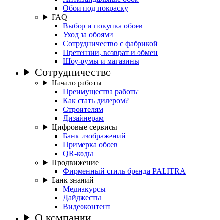
Обои под покраску
FAQ
Выбор и покупка обоев
Уход за обоями
Сотрудничество с фабрикой
Претензии, возврат и обмен
Шоу-румы и магазины
Сотрудничество
Начало работы
Преимущества работы
Как стать дилером?
Строителям
Дизайнерам
Цифровые сервисы
Банк изображений
Примерка обоев
QR-коды
Продвижение
Фирменный стиль бренда PALITRA
Банк знаний
Медиакурсы
Дайджесты
Видеоконтент
О компании