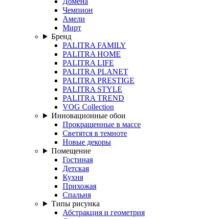
Домена
Чемпион
Амели
Мирт
Бренд
PALITRA FAMILY
PALITRA HOME
PALITRA LIFE
PALITRA PLANET
PALITRA PRESTIGE
PALITRA STYLE
PALITRA TREND
VOG Collection
Инновационные обои
Прокрашенные в массе
Светятся в темноте
Новые декоры
Помещение
Гостиная
Детская
Кухня
Прихожая
Спальня
Типы рисунка
Абстракция и геометрия