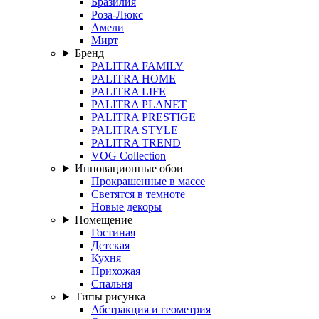
Бразилия
Роза-Люкс
Амели
Мирт
Бренд
PALITRA FAMILY
PALITRA HOME
PALITRA LIFE
PALITRA PLANET
PALITRA PRESTIGE
PALITRA STYLE
PALITRA TREND
VOG Collection
Инновационные обои
Прокрашенные в массе
Светятся в темноте
Новые декоры
Помещение
Гостиная
Детская
Кухня
Прихожая
Спальня
Типы рисунка
Абстракция и геометрия