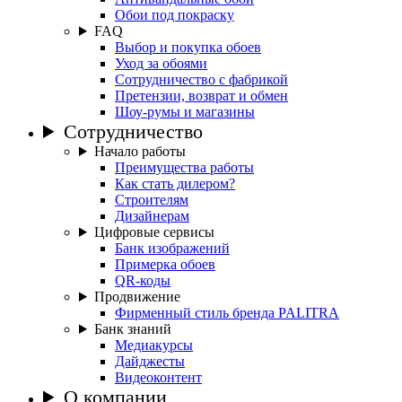
Обои под покраску
FAQ
Выбор и покупка обоев
Уход за обоями
Сотрудничество с фабрикой
Претензии, возврат и обмен
Шоу-румы и магазины
Сотрудничество
Начало работы
Преимущества работы
Как стать дилером?
Строителям
Дизайнерам
Цифровые сервисы
Банк изображений
Примерка обоев
QR-коды
Продвижение
Фирменный стиль бренда PALITRA
Банк знаний
Медиакурсы
Дайджесты
Видеоконтент
О компании