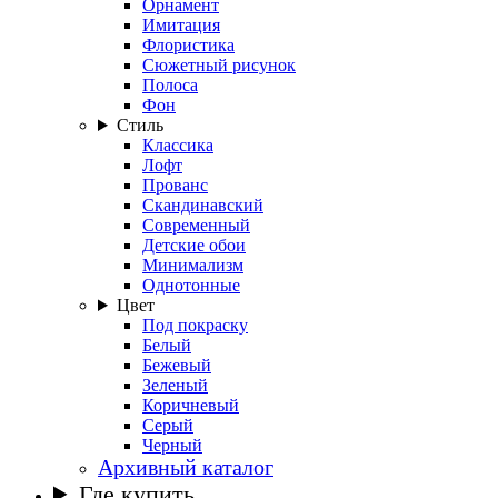
Орнамент
Имитация
Флористика
Сюжетный рисунок
Полоса
Фон
Стиль
Классика
Лофт
Прованс
Скандинавский
Современный
Детские обои
Минимализм
Однотонные
Цвет
Под покраску
Белый
Бежевый
Зеленый
Коричневый
Серый
Черный
Архивный каталог
Где купить