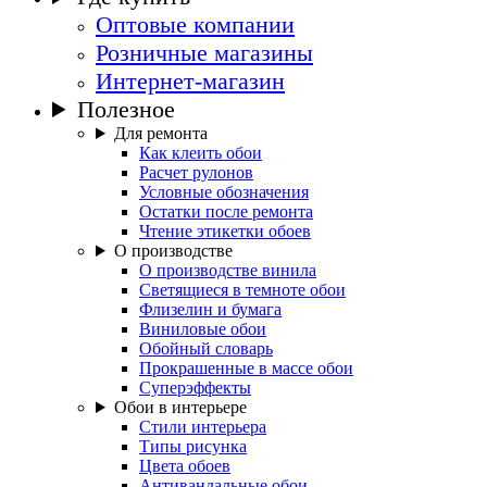
Оптовые компании
Розничные магазины
Интернет-магазин
Полезное
Для ремонта
Как клеить обои
Расчет рулонов
Условные обозначения
Остатки после ремонта
Чтение этикетки обоев
О производстве
О производстве винила
Светящиеся в темноте обои
Флизелин и бумага
Виниловые обои
Обойный словарь
Прокрашенные в массе обои
Суперэффекты
Обои в интерьере
Стили интерьера
Типы рисунка
Цвета обоев
Антивандальные обои