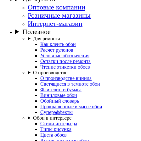
Оптовые компании
Розничные магазины
Интернет-магазин
Полезное
Для ремонта
Как клеить обои
Расчет рулонов
Условные обозначения
Остатки после ремонта
Чтение этикетки обоев
О производстве
О производстве винила
Светящиеся в темноте обои
Флизелин и бумага
Виниловые обои
Обойный словарь
Прокрашенные в массе обои
Суперэффекты
Обои в интерьере
Стили интерьера
Типы рисунка
Цвета обоев
Антивандальные обои