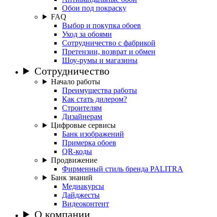
Обои под покраску
FAQ
Выбор и покупка обоев
Уход за обоями
Сотрудничество с фабрикой
Претензии, возврат и обмен
Шоу-румы и магазины
Сотрудничество
Начало работы
Преимущества работы
Как стать дилером?
Строителям
Дизайнерам
Цифровые сервисы
Банк изображений
Примерка обоев
QR-коды
Продвижение
Фирменный стиль бренда PALITRA
Банк знаний
Медиакурсы
Дайджесты
Видеоконтент
О компании