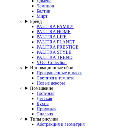
Домена
Чемпион
Балтик
Мирт
Бренд
PALITRA FAMILY
PALITRA HOME
PALITRA LIFE
PALITRA PLANET
PALITRA PRESTIGE
PALITRA STYLE
PALITRA TREND
VOG Collection
Инновационные обои
Прокрашенные в массе
Светятся в темноте
Новые декоры
Помещение
Гостиная
Детская
Кухня
Прихожая
Спальня
Типы рисунка
Абстракция и геометрия