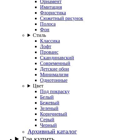
Орнамент
Имитация
Флористика
Сюжетный рисунок
Полоса
Фон
Стиль
Классика
Лофт
Прованс
Скандинавский
Современный
Детские обои
Минимализм
Однотонные
Цвет
Под покраску
Белый
Бежевый
Зеленый
Коричневый
Серый
Черный
Архивный каталог
Где купить