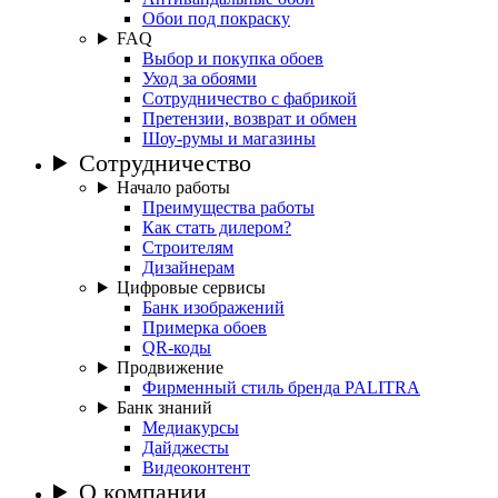
Обои под покраску
FAQ
Выбор и покупка обоев
Уход за обоями
Сотрудничество с фабрикой
Претензии, возврат и обмен
Шоу-румы и магазины
Сотрудничество
Начало работы
Преимущества работы
Как стать дилером?
Строителям
Дизайнерам
Цифровые сервисы
Банк изображений
Примерка обоев
QR-коды
Продвижение
Фирменный стиль бренда PALITRA
Банк знаний
Медиакурсы
Дайджесты
Видеоконтент
О компании