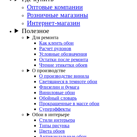
Оптовые компании
Розничные магазины
Интернет-магазин
Полезное
Для ремонта
Как клеить обои
Расчет рулонов
Условные обозначения
Остатки после ремонта
Чтение этикетки обоев
О производстве
О производстве винила
Светящиеся в темноте обои
Флизелин и бумага
Виниловые обои
Обойный словарь
Прокрашенные в массе обои
Суперэффекты
Обои в интерьере
Стили интерьера
Типы рисунка
Цвета обоев
Антивандальные обои