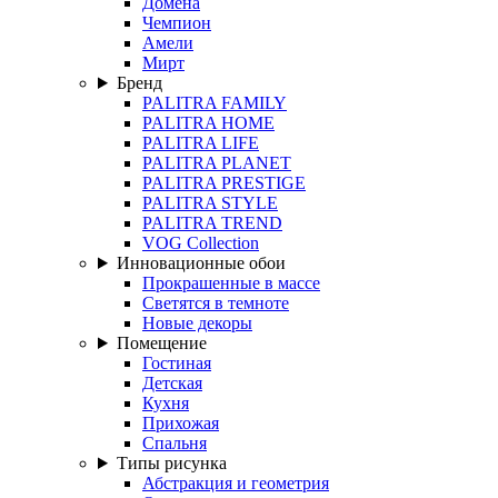
Домена
Чемпион
Амели
Мирт
Бренд
PALITRA FAMILY
PALITRA HOME
PALITRA LIFE
PALITRA PLANET
PALITRA PRESTIGE
PALITRA STYLE
PALITRA TREND
VOG Collection
Инновационные обои
Прокрашенные в массе
Светятся в темноте
Новые декоры
Помещение
Гостиная
Детская
Кухня
Прихожая
Спальня
Типы рисунка
Абстракция и геометрия