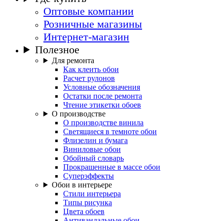
Оптовые компании
Розничные магазины
Интернет-магазин
Полезное
Для ремонта
Как клеить обои
Расчет рулонов
Условные обозначения
Остатки после ремонта
Чтение этикетки обоев
О производстве
О производстве винила
Светящиеся в темноте обои
Флизелин и бумага
Виниловые обои
Обойный словарь
Прокрашенные в массе обои
Суперэффекты
Обои в интерьере
Стили интерьера
Типы рисунка
Цвета обоев
Антивандальные обои