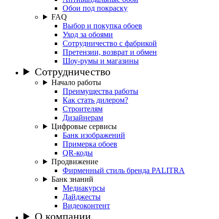
Обои под покраску
FAQ
Выбор и покупка обоев
Уход за обоями
Сотрудничество с фабрикой
Претензии, возврат и обмен
Шоу-румы и магазины
Сотрудничество
Начало работы
Преимущества работы
Как стать дилером?
Строителям
Дизайнерам
Цифровые сервисы
Банк изображений
Примерка обоев
QR-коды
Продвижение
Фирменный стиль бренда PALITRA
Банк знаний
Медиакурсы
Дайджесты
Видеоконтент
О компании