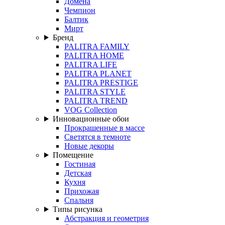
Домена
Чемпион
Балтик
Мирт
Бренд
PALITRA FAMILY
PALITRA HOME
PALITRA LIFE
PALITRA PLANET
PALITRA PRESTIGE
PALITRA STYLE
PALITRA TREND
VOG Collection
Инновационные обои
Прокрашенные в массе
Светятся в темноте
Новые декоры
Помещение
Гостиная
Детская
Кухня
Прихожая
Спальня
Типы рисунка
Абстракция и геометрия