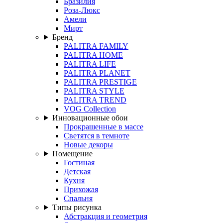
Бразилия
Роза-Люкс
Амели
Мирт
Бренд
PALITRA FAMILY
PALITRA HOME
PALITRA LIFE
PALITRA PLANET
PALITRA PRESTIGE
PALITRA STYLE
PALITRA TREND
VOG Collection
Инновационные обои
Прокрашенные в массе
Светятся в темноте
Новые декоры
Помещение
Гостиная
Детская
Кухня
Прихожая
Спальня
Типы рисунка
Абстракция и геометрия