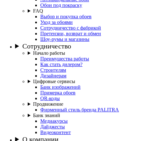
Обои под покраску
FAQ
Выбор и покупка обоев
Уход за обоями
Сотрудничество с фабрикой
Претензии, возврат и обмен
Шоу-румы и магазины
Сотрудничество
Начало работы
Преимущества работы
Как стать дилером?
Строителям
Дизайнерам
Цифровые сервисы
Банк изображений
Примерка обоев
QR-коды
Продвижение
Фирменный стиль бренда PALITRA
Банк знаний
Медиакурсы
Дайджесты
Видеоконтент
О компании