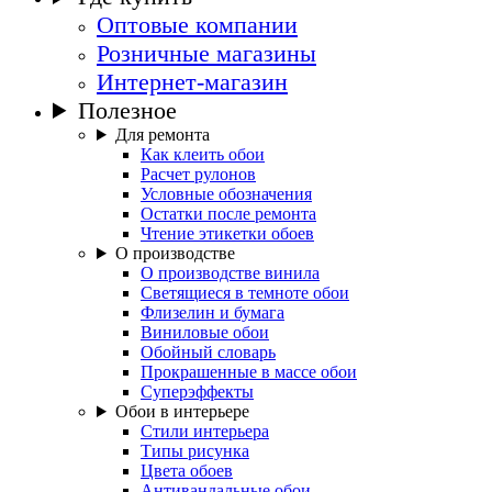
Оптовые компании
Розничные магазины
Интернет-магазин
Полезное
Для ремонта
Как клеить обои
Расчет рулонов
Условные обозначения
Остатки после ремонта
Чтение этикетки обоев
О производстве
О производстве винила
Светящиеся в темноте обои
Флизелин и бумага
Виниловые обои
Обойный словарь
Прокрашенные в массе обои
Суперэффекты
Обои в интерьере
Стили интерьера
Типы рисунка
Цвета обоев
Антивандальные обои