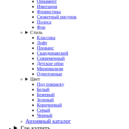
Орнамент
Имитация
Флористика
Сюжетный рисунок
Полоса
Фон
Стиль
Классика
Лофт
Прованс
Скандинавский
Современный
Детские обои
Минимализм
Однотонные
Цвет
Под покраску
Белый
Бежевый
Зеленый
Коричневый
Серый
Черный
Архивный каталог
Где купить