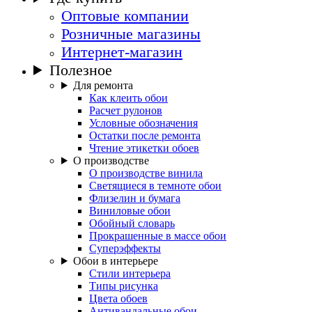
Оптовые компании
Розничные магазины
Интернет-магазин
Полезное
Для ремонта
Как клеить обои
Расчет рулонов
Условные обозначения
Остатки после ремонта
Чтение этикетки обоев
О производстве
О производстве винила
Светящиеся в темноте обои
Флизелин и бумага
Виниловые обои
Обойный словарь
Прокрашенные в массе обои
Суперэффекты
Обои в интерьере
Стили интерьера
Типы рисунка
Цвета обоев
Антивандальные обои