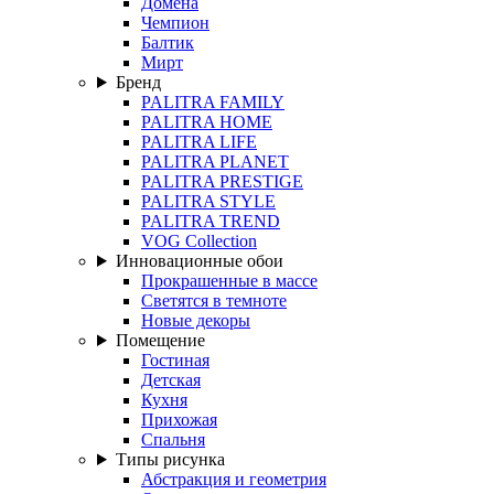
Домена
Чемпион
Балтик
Мирт
Бренд
PALITRA FAMILY
PALITRA HOME
PALITRA LIFE
PALITRA PLANET
PALITRA PRESTIGE
PALITRA STYLE
PALITRA TREND
VOG Collection
Инновационные обои
Прокрашенные в массе
Светятся в темноте
Новые декоры
Помещение
Гостиная
Детская
Кухня
Прихожая
Спальня
Типы рисунка
Абстракция и геометрия