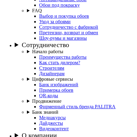
Обои под покраску
FAQ
Выбор и покупка обоев
Уход за обоями
Сотрудничество с фабрикой
Претензии, возврат и обмен
Шоу-румы и магазины
Сотрудничество
Начало работы
Преимущества работы
Как стать дилером?
Строителям
Дизайнерам
Цифровые сервисы
Банк изображений
Примерка обоев
QR-коды
Продвижение
Фирменный стиль бренда PALITRA
Банк знаний
Медиакурсы
Дайджесты
Видеоконтент
О компании