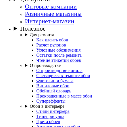
Оптовые компании
Розничные магазины
Интернет-магазин
Полезное
Для ремонта
Как клеить обои
Расчет рулонов
Условные обозначения
Остатки после ремонта
Чтение этикетки обоев
О производстве
О производстве винила
Светящиеся в темноте обои
Флизелин и бумага
Виниловые обои
Обойный словарь
Прокрашенные в массе обои
Суперэффекты
Обои в интерьере
Стили интерьера
Типы рисунка
Цвета обоев
Антивандальные обои