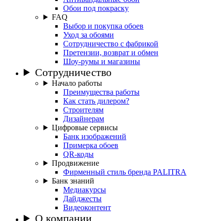
Обои под покраску
FAQ
Выбор и покупка обоев
Уход за обоями
Сотрудничество с фабрикой
Претензии, возврат и обмен
Шоу-румы и магазины
Сотрудничество
Начало работы
Преимущества работы
Как стать дилером?
Строителям
Дизайнерам
Цифровые сервисы
Банк изображений
Примерка обоев
QR-коды
Продвижение
Фирменный стиль бренда PALITRA
Банк знаний
Медиакурсы
Дайджесты
Видеоконтент
О компании