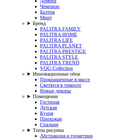
Домена
Чемпион
Балтик
Мирт
Бренд
PALITRA FAMILY
PALITRA HOME
PALITRA LIFE
PALITRA PLANET
PALITRA PRESTIGE
PALITRA STYLE
PALITRA TREND
VOG Collection
Инновационные обои
Прокрашенные в массе
Светятся в темноте
Новые декоры
Помещение
Гостиная
Детская
Кухня
Прихожая
Спальня
Типы рисунка
Абстракция и геометрия