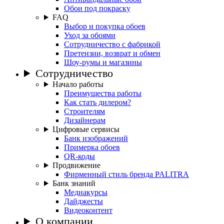
Обои под покраску
FAQ
Выбор и покупка обоев
Уход за обоями
Сотрудничество с фабрикой
Претензии, возврат и обмен
Шоу-румы и магазины
Сотрудничество
Начало работы
Преимущества работы
Как стать дилером?
Строителям
Дизайнерам
Цифровые сервисы
Банк изображений
Примерка обоев
QR-коды
Продвижение
Фирменный стиль бренда PALITRA
Банк знаний
Медиакурсы
Дайджесты
Видеоконтент
О компании