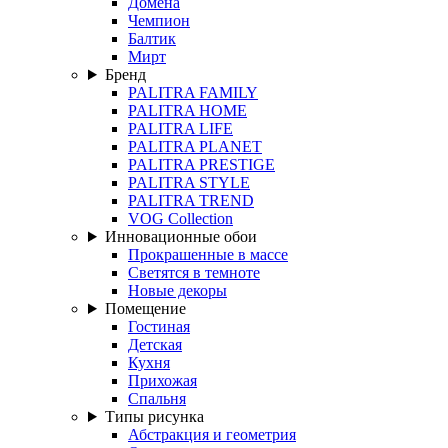
Домена
Чемпион
Балтик
Мирт
Бренд
PALITRA FAMILY
PALITRA HOME
PALITRA LIFE
PALITRA PLANET
PALITRA PRESTIGE
PALITRA STYLE
PALITRA TREND
VOG Collection
Инновационные обои
Прокрашенные в массе
Светятся в темноте
Новые декоры
Помещение
Гостиная
Детская
Кухня
Прихожая
Спальня
Типы рисунка
Абстракция и геометрия