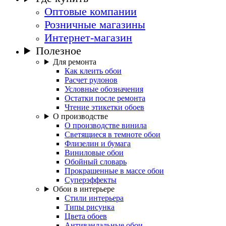
Оптовые компании
Розничные магазины
Интернет-магазин
Полезное
Для ремонта
Как клеить обои
Расчет рулонов
Условные обозначения
Остатки после ремонта
Чтение этикетки обоев
О производстве
О производстве винила
Светящиеся в темноте обои
Флизелин и бумага
Виниловые обои
Обойный словарь
Прокрашенные в массе обои
Суперэффекты
Обои в интерьере
Стили интерьера
Типы рисунка
Цвета обоев
Антивандальные обои