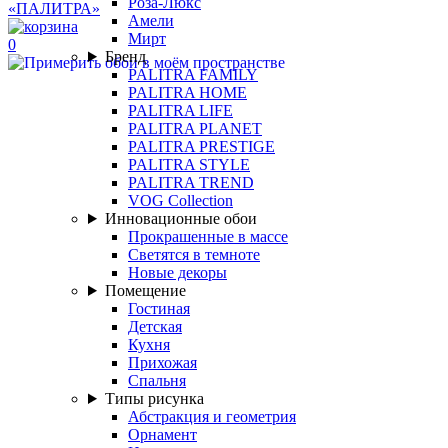
Роза-Люкс
Амели
Мирт
0
Бренд
PALITRA FAMILY
PALITRA HOME
PALITRA LIFE
PALITRA PLANET
PALITRA PRESTIGE
PALITRA STYLE
PALITRA TREND
VOG Collection
Инновационные обои
Прокрашенные в массе
Светятся в темноте
Новые декоры
Помещение
Гостиная
Детская
Кухня
Прихожая
Спальня
Типы рисунка
Абстракция и геометрия
Орнамент