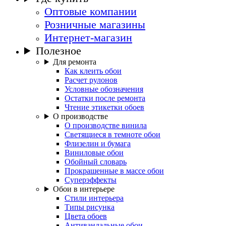
Оптовые компании
Розничные магазины
Интернет-магазин
Полезное
Для ремонта
Как клеить обои
Расчет рулонов
Условные обозначения
Остатки после ремонта
Чтение этикетки обоев
О производстве
О производстве винила
Светящиеся в темноте обои
Флизелин и бумага
Виниловые обои
Обойный словарь
Прокрашенные в массе обои
Суперэффекты
Обои в интерьере
Стили интерьера
Типы рисунка
Цвета обоев
Антивандальные обои