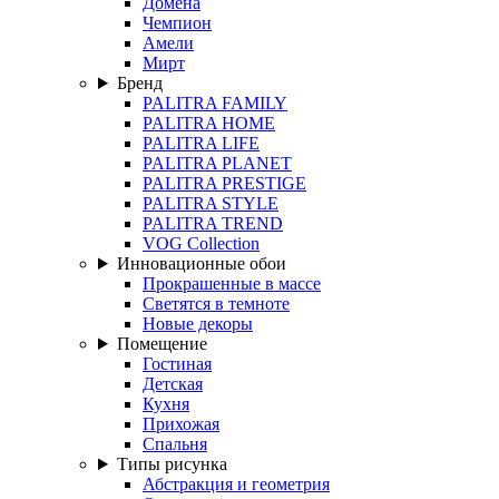
Домена
Чемпион
Амели
Мирт
Бренд
PALITRA FAMILY
PALITRA HOME
PALITRA LIFE
PALITRA PLANET
PALITRA PRESTIGE
PALITRA STYLE
PALITRA TREND
VOG Collection
Инновационные обои
Прокрашенные в массе
Светятся в темноте
Новые декоры
Помещение
Гостиная
Детская
Кухня
Прихожая
Спальня
Типы рисунка
Абстракция и геометрия