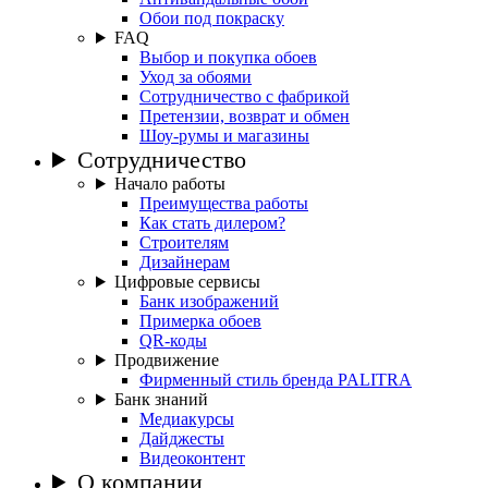
Обои под покраску
FAQ
Выбор и покупка обоев
Уход за обоями
Сотрудничество с фабрикой
Претензии, возврат и обмен
Шоу-румы и магазины
Сотрудничество
Начало работы
Преимущества работы
Как стать дилером?
Строителям
Дизайнерам
Цифровые сервисы
Банк изображений
Примерка обоев
QR-коды
Продвижение
Фирменный стиль бренда PALITRA
Банк знаний
Медиакурсы
Дайджесты
Видеоконтент
О компании