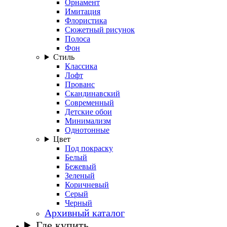
Орнамент
Имитация
Флористика
Сюжетный рисунок
Полоса
Фон
Стиль
Классика
Лофт
Прованс
Скандинавский
Современный
Детские обои
Минимализм
Однотонные
Цвет
Под покраску
Белый
Бежевый
Зеленый
Коричневый
Серый
Черный
Архивный каталог
Где купить