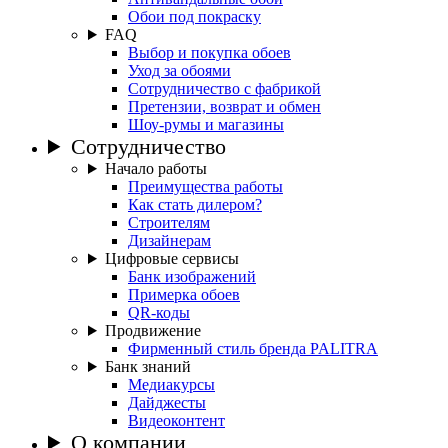
Обои под покраску
FAQ
Выбор и покупка обоев
Уход за обоями
Сотрудничество с фабрикой
Претензии, возврат и обмен
Шоу-румы и магазины
Сотрудничество
Начало работы
Преимущества работы
Как стать дилером?
Строителям
Дизайнерам
Цифровые сервисы
Банк изображений
Примерка обоев
QR-коды
Продвижение
Фирменный стиль бренда PALITRA
Банк знаний
Медиакурсы
Дайджесты
Видеоконтент
О компании