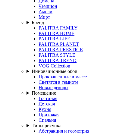
Домена
Чемпион
Амели
Мирт
Бренд
PALITRA FAMILY
PALITRA HOME
PALITRA LIFE
PALITRA PLANET
PALITRA PRESTIGE
PALITRA STYLE
PALITRA TREND
VOG Collection
Инновационные обои
Прокрашенные в массе
Светятся в темноте
Новые декоры
Помещение
Гостиная
Детская
Кухня
Прихожая
Спальня
Типы рисунка
Абстракция и геометрия