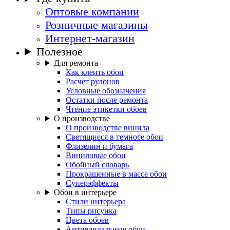
Оптовые компании
Розничные магазины
Интернет-магазин
Полезное
Для ремонта
Как клеить обои
Расчет рулонов
Условные обозначения
Остатки после ремонта
Чтение этикетки обоев
О производстве
О производстве винила
Светящиеся в темноте обои
Флизелин и бумага
Виниловые обои
Обойный словарь
Прокрашенные в массе обои
Суперэффекты
Обои в интерьере
Стили интерьера
Типы рисунка
Цвета обоев
Антивандальные обои