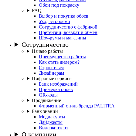
Обои под покраску
FAQ
Выбор и покупка обоев
Уход за обоями
Сотрудничество с фабрикой
Претензии, возврат и обмен
Шоу-румы и магазины
Сотрудничество
Начало работы
Преимущества работы
Как стать дилером?
Строителям
Дизайнерам
Цифровые сервисы
Банк изображений
Примерка обоев
QR-коды
Продвижение
Фирменный стиль бренда PALITRA
Банк знаний
Медиакурсы
Дайджесты
Видеоконтент
О компании