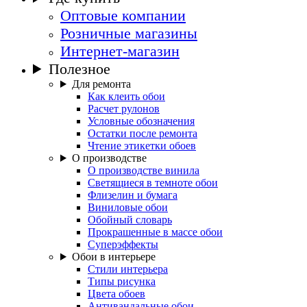
Оптовые компании
Розничные магазины
Интернет-магазин
Полезное
Для ремонта
Как клеить обои
Расчет рулонов
Условные обозначения
Остатки после ремонта
Чтение этикетки обоев
О производстве
О производстве винила
Светящиеся в темноте обои
Флизелин и бумага
Виниловые обои
Обойный словарь
Прокрашенные в массе обои
Суперэффекты
Обои в интерьере
Стили интерьера
Типы рисунка
Цвета обоев
Антивандальные обои