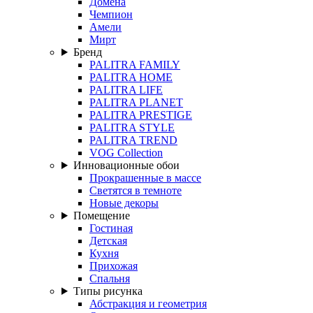
Домена
Чемпион
Амели
Мирт
Бренд
PALITRA FAMILY
PALITRA HOME
PALITRA LIFE
PALITRA PLANET
PALITRA PRESTIGE
PALITRA STYLE
PALITRA TREND
VOG Collection
Инновационные обои
Прокрашенные в массе
Светятся в темноте
Новые декоры
Помещение
Гостиная
Детская
Кухня
Прихожая
Спальня
Типы рисунка
Абстракция и геометрия