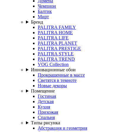
Домена
Чемпион
Балтик
Мирт
Бренд
PALITRA FAMILY
PALITRA HOME
PALITRA LIFE
PALITRA PLANET
PALITRA PRESTIGE
PALITRA STYLE
PALITRA TREND
VOG Collection
Инновационные обои
Прокрашенные в массе
Светятся в темноте
Новые декоры
Помещение
Гостиная
Детская
Кухня
Прихожая
Спальня
Типы рисунка
Абстракция и геометрия