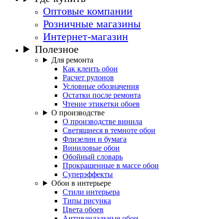
Оптовые компании
Розничные магазины
Интернет-магазин
Полезное
Для ремонта
Как клеить обои
Расчет рулонов
Условные обозначения
Остатки после ремонта
Чтение этикетки обоев
О производстве
О производстве винила
Светящиеся в темноте обои
Флизелин и бумага
Виниловые обои
Обойный словарь
Прокрашенные в массе обои
Суперэффекты
Обои в интерьере
Стили интерьера
Типы рисунка
Цвета обоев
Антивандальные обои