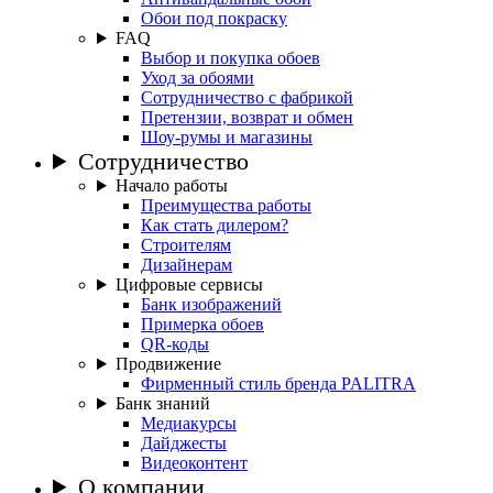
Обои под покраску
FAQ
Выбор и покупка обоев
Уход за обоями
Сотрудничество с фабрикой
Претензии, возврат и обмен
Шоу-румы и магазины
Сотрудничество
Начало работы
Преимущества работы
Как стать дилером?
Строителям
Дизайнерам
Цифровые сервисы
Банк изображений
Примерка обоев
QR-коды
Продвижение
Фирменный стиль бренда PALITRA
Банк знаний
Медиакурсы
Дайджесты
Видеоконтент
О компании