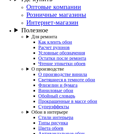
Оптовые компании
Розничные магазины
Интернет-магазин
Полезное
Для ремонта
Как клеить обои
Расчет рулонов
Условные обозначения
Остатки после ремонта
Чтение этикетки обоев
О производстве
О производстве винила
Светящиеся в темноте обои
Флизелин и бумага
Виниловые обои
Обойный словарь
Прокрашенные в массе обои
Суперэффекты
Обои в интерьере
Стили интерьера
Типы рисунка
Цвета обоев
Антивандальные обои