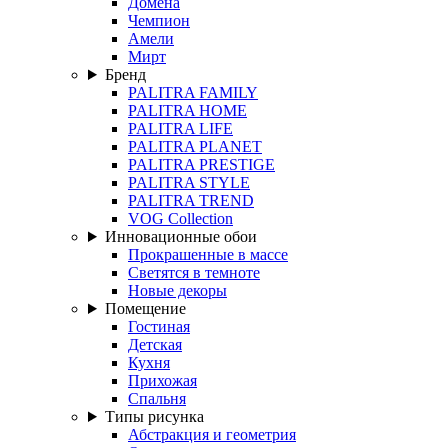
Домена
Чемпион
Амели
Мирт
Бренд
PALITRA FAMILY
PALITRA HOME
PALITRA LIFE
PALITRA PLANET
PALITRA PRESTIGE
PALITRA STYLE
PALITRA TREND
VOG Collection
Инновационные обои
Прокрашенные в массе
Светятся в темноте
Новые декоры
Помещение
Гостиная
Детская
Кухня
Прихожая
Спальня
Типы рисунка
Абстракция и геометрия