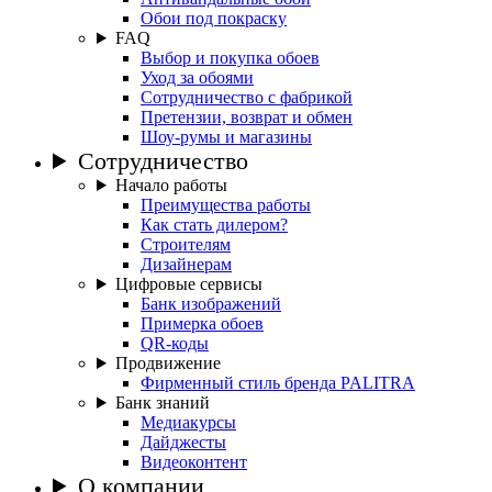
Обои под покраску
FAQ
Выбор и покупка обоев
Уход за обоями
Сотрудничество с фабрикой
Претензии, возврат и обмен
Шоу-румы и магазины
Сотрудничество
Начало работы
Преимущества работы
Как стать дилером?
Строителям
Дизайнерам
Цифровые сервисы
Банк изображений
Примерка обоев
QR-коды
Продвижение
Фирменный стиль бренда PALITRA
Банк знаний
Медиакурсы
Дайджесты
Видеоконтент
О компании