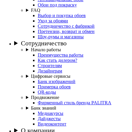
Обои под покраску
FAQ
Выбор и покупка обоев
Уход за обоями
Сотрудничество с фабрикой
Претензии, возврат и обмен
Шоу-румы и магазины
Сотрудничество
Начало работы
Преимущества работы
Как стать дилером?
Строителям
Дизайнерам
Цифровые сервисы
Банк изображений
Примерка обоев
QR-коды
Продвижение
Фирменный стиль бренда PALITRA
Банк знаний
Медиакурсы
Дайджесты
Видеоконтент
О компании