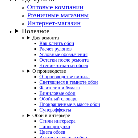
Оптовые компании
Розничные магазины
Интернет-магазин
Полезное
Для ремонта
Как клеить обои
Расчет рулонов
Условные обозначения
Остатки после ремонта
Чтение этикетки обоев
О производстве
О производстве винила
Светящиеся в темноте обои
Флизелин и бумага
Виниловые обои
Обойный словарь
Прокрашенные в массе обои
Суперэффекты
Обои в интерьере
Стили интерьера
Типы рисунка
Цвета обоев
Антивандальные обои