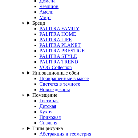
Домена
Чемпион
Амели
Мирт
Бренд
PALITRA FAMILY
PALITRA HOME
PALITRA LIFE
PALITRA PLANET
PALITRA PRESTIGE
PALITRA STYLE
PALITRA TREND
VOG Collection
Инновационные обои
Прокрашенные в массе
Светятся в темноте
Новые декоры
Помещение
Гостиная
Детская
Кухня
Прихожая
Спальня
Типы рисунка
Абстракция и геометрия