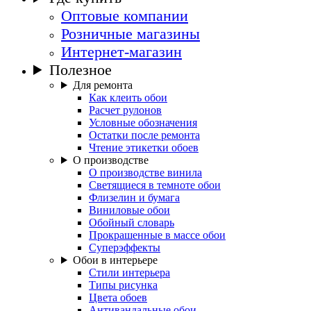
Оптовые компании
Розничные магазины
Интернет-магазин
Полезное
Для ремонта
Как клеить обои
Расчет рулонов
Условные обозначения
Остатки после ремонта
Чтение этикетки обоев
О производстве
О производстве винила
Светящиеся в темноте обои
Флизелин и бумага
Виниловые обои
Обойный словарь
Прокрашенные в массе обои
Суперэффекты
Обои в интерьере
Стили интерьера
Типы рисунка
Цвета обоев
Антивандальные обои