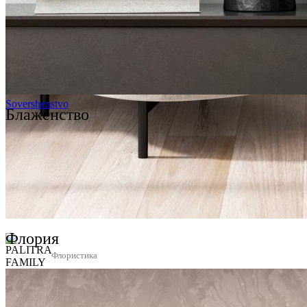
Sovershenstvo
Блаженство
Флория
Флористика