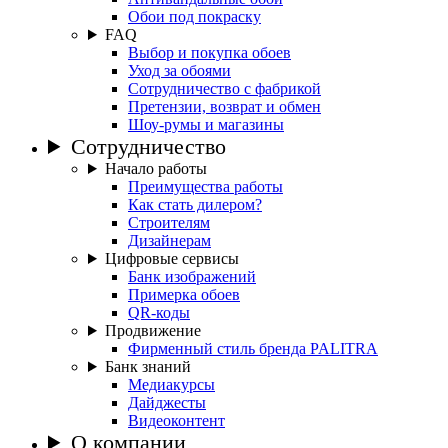
Обои под покраску
FAQ
Выбор и покупка обоев
Уход за обоями
Сотрудничество с фабрикой
Претензии, возврат и обмен
Шоу-румы и магазины
Сотрудничество
Начало работы
Преимущества работы
Как стать дилером?
Строителям
Дизайнерам
Цифровые сервисы
Банк изображений
Примерка обоев
QR-коды
Продвижение
Фирменный стиль бренда PALITRA
Банк знаний
Медиакурсы
Дайджесты
Видеоконтент
О компании