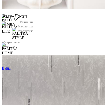
Аму-Джан
Имитация
Флористика
Флористика
Абстракция и
геометрия
Baltic