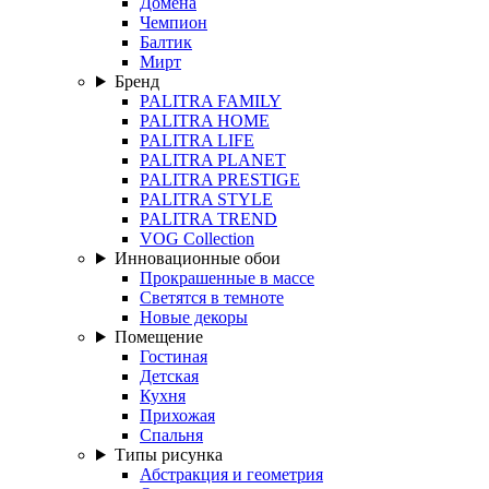
Домена
Чемпион
Балтик
Мирт
Бренд
PALITRA FAMILY
PALITRA HOME
PALITRA LIFE
PALITRA PLANET
PALITRA PRESTIGE
PALITRA STYLE
PALITRA TREND
VOG Collection
Инновационные обои
Прокрашенные в массе
Светятся в темноте
Новые декоры
Помещение
Гостиная
Детская
Кухня
Прихожая
Спальня
Типы рисунка
Абстракция и геометрия