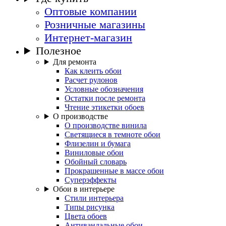
Оптовые компании
Розничные магазины
Интернет-магазин
Полезное
Для ремонта
Как клеить обои
Расчет рулонов
Условные обозначения
Остатки после ремонта
Чтение этикетки обоев
О производстве
О производстве винила
Светящиеся в темноте обои
Флизелин и бумага
Виниловые обои
Обойный словарь
Прокрашенные в массе обои
Суперэффекты
Обои в интерьере
Стили интерьера
Типы рисунка
Цвета обоев
Антивандальные обои