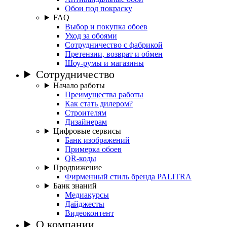
Обои под покраску
FAQ
Выбор и покупка обоев
Уход за обоями
Сотрудничество с фабрикой
Претензии, возврат и обмен
Шоу-румы и магазины
Сотрудничество
Начало работы
Преимущества работы
Как стать дилером?
Строителям
Дизайнерам
Цифровые сервисы
Банк изображений
Примерка обоев
QR-коды
Продвижение
Фирменный стиль бренда PALITRA
Банк знаний
Медиакурсы
Дайджесты
Видеоконтент
О компании