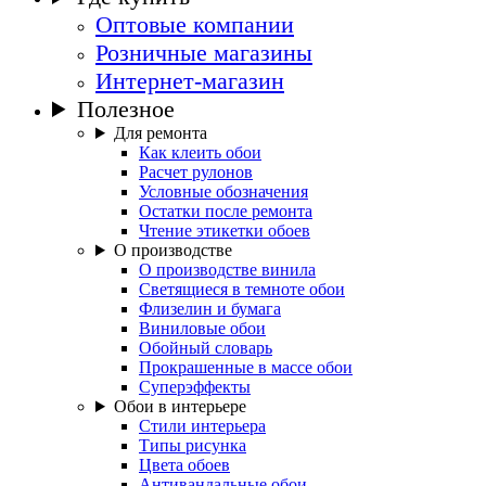
Оптовые компании
Розничные магазины
Интернет-магазин
Полезное
Для ремонта
Как клеить обои
Расчет рулонов
Условные обозначения
Остатки после ремонта
Чтение этикетки обоев
О производстве
О производстве винила
Светящиеся в темноте обои
Флизелин и бумага
Виниловые обои
Обойный словарь
Прокрашенные в массе обои
Суперэффекты
Обои в интерьере
Стили интерьера
Типы рисунка
Цвета обоев
Антивандальные обои