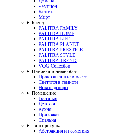
Домена
Чемпион
Балтик
Мирт
Бренд
PALITRA FAMILY
PALITRA HOME
PALITRA LIFE
PALITRA PLANET
PALITRA PRESTIGE
PALITRA STYLE
PALITRA TREND
VOG Collection
Инновационные обои
Прокрашенные в массе
Светятся в темноте
Новые декоры
Помещение
Гостиная
Детская
Кухня
Прихожая
Спальня
Типы рисунка
Абстракция и геометрия