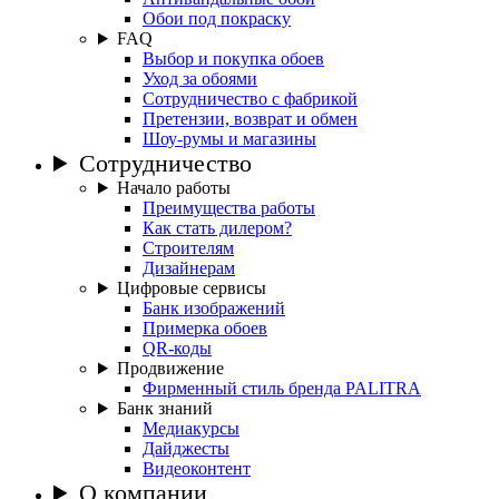
Обои под покраску
FAQ
Выбор и покупка обоев
Уход за обоями
Сотрудничество с фабрикой
Претензии, возврат и обмен
Шоу-румы и магазины
Сотрудничество
Начало работы
Преимущества работы
Как стать дилером?
Строителям
Дизайнерам
Цифровые сервисы
Банк изображений
Примерка обоев
QR-коды
Продвижение
Фирменный стиль бренда PALITRA
Банк знаний
Медиакурсы
Дайджесты
Видеоконтент
О компании