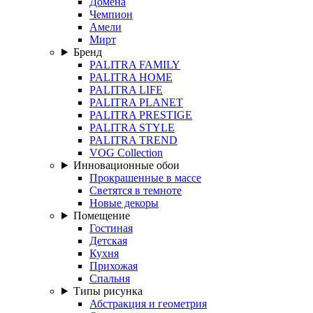
Домена
Чемпион
Амели
Мирт
Бренд
PALITRA FAMILY
PALITRA HOME
PALITRA LIFE
PALITRA PLANET
PALITRA PRESTIGE
PALITRA STYLE
PALITRA TREND
VOG Collection
Инновационные обои
Прокрашенные в массе
Светятся в темноте
Новые декоры
Помещение
Гостиная
Детская
Кухня
Прихожая
Спальня
Типы рисунка
Абстракция и геометрия