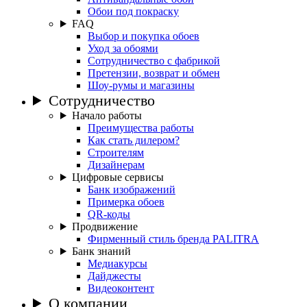
Обои под покраску
FAQ
Выбор и покупка обоев
Уход за обоями
Сотрудничество с фабрикой
Претензии, возврат и обмен
Шоу-румы и магазины
Сотрудничество
Начало работы
Преимущества работы
Как стать дилером?
Строителям
Дизайнерам
Цифровые сервисы
Банк изображений
Примерка обоев
QR-коды
Продвижение
Фирменный стиль бренда PALITRA
Банк знаний
Медиакурсы
Дайджесты
Видеоконтент
О компании