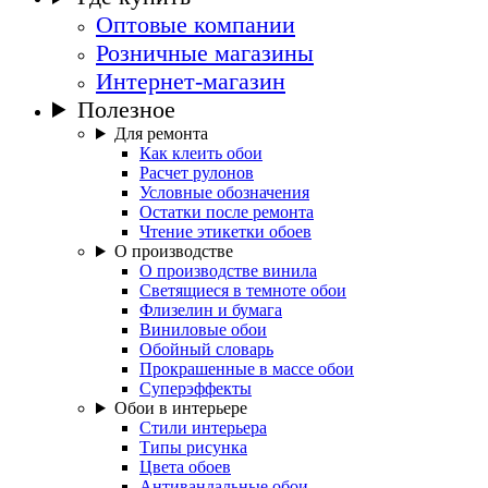
Оптовые компании
Розничные магазины
Интернет-магазин
Полезное
Для ремонта
Как клеить обои
Расчет рулонов
Условные обозначения
Остатки после ремонта
Чтение этикетки обоев
О производстве
О производстве винила
Светящиеся в темноте обои
Флизелин и бумага
Виниловые обои
Обойный словарь
Прокрашенные в массе обои
Суперэффекты
Обои в интерьере
Стили интерьера
Типы рисунка
Цвета обоев
Антивандальные обои