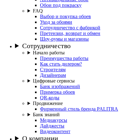
Обои под покраску
FAQ
Выбор и покупка обоев
Уход за обоями
Сотрудничество с фабрикой
Претензии, возврат и обмен
Шоу-румы и магазины
Сотрудничество
Начало работы
Преимущества работы
Как стать дилером?
Строителям
Дизайнерам
Цифровые сервисы
Банк изображений
Примерка обоев
QR-коды
Продвижение
Фирменный стиль бренда PALITRA
Банк знаний
Медиакурсы
Дайджесты
Видеоконтент
О компании