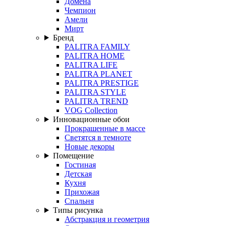
Домена
Чемпион
Амели
Мирт
Бренд
PALITRA FAMILY
PALITRA HOME
PALITRA LIFE
PALITRA PLANET
PALITRA PRESTIGE
PALITRA STYLE
PALITRA TREND
VOG Collection
Инновационные обои
Прокрашенные в массе
Светятся в темноте
Новые декоры
Помещение
Гостиная
Детская
Кухня
Прихожая
Спальня
Типы рисунка
Абстракция и геометрия