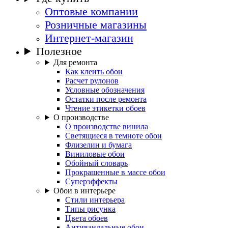
Оптовые компании
Розничные магазины
Интернет-магазин
Полезное
Для ремонта
Как клеить обои
Расчет рулонов
Условные обозначения
Остатки после ремонта
Чтение этикетки обоев
О производстве
О производстве винила
Светящиеся в темноте обои
Флизелин и бумага
Виниловые обои
Обойный словарь
Прокрашенные в массе обои
Суперэффекты
Обои в интерьере
Стили интерьера
Типы рисунка
Цвета обоев
Антивандальные обои