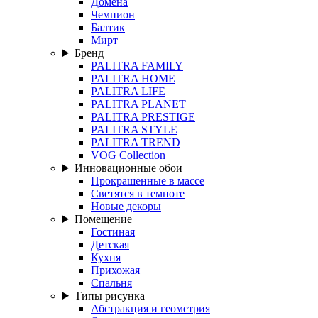
Домена
Чемпион
Балтик
Мирт
Бренд
PALITRA FAMILY
PALITRA HOME
PALITRA LIFE
PALITRA PLANET
PALITRA PRESTIGE
PALITRA STYLE
PALITRA TREND
VOG Collection
Инновационные обои
Прокрашенные в массе
Светятся в темноте
Новые декоры
Помещение
Гостиная
Детская
Кухня
Прихожая
Спальня
Типы рисунка
Абстракция и геометрия