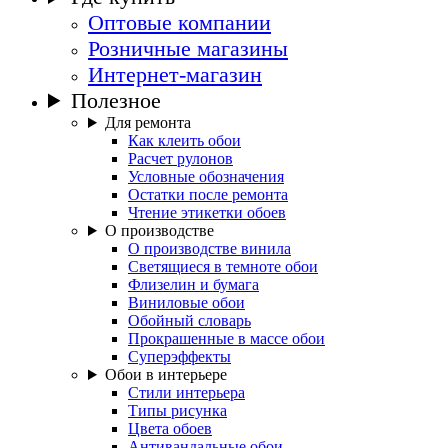
Оптовые компании
Розничные магазины
Интернет-магазин
Полезное
Для ремонта
Как клеить обои
Расчет рулонов
Условные обозначения
Остатки после ремонта
Чтение этикетки обоев
О производстве
О производстве винила
Светящиеся в темноте обои
Флизелин и бумага
Виниловые обои
Обойный словарь
Прокрашенные в массе обои
Суперэффекты
Обои в интерьере
Стили интерьера
Типы рисунка
Цвета обоев
Антивандальные обои