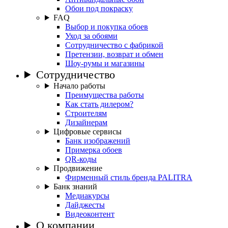
Обои под покраску
FAQ
Выбор и покупка обоев
Уход за обоями
Сотрудничество с фабрикой
Претензии, возврат и обмен
Шоу-румы и магазины
Сотрудничество
Начало работы
Преимущества работы
Как стать дилером?
Строителям
Дизайнерам
Цифровые сервисы
Банк изображений
Примерка обоев
QR-коды
Продвижение
Фирменный стиль бренда PALITRA
Банк знаний
Медиакурсы
Дайджесты
Видеоконтент
О компании