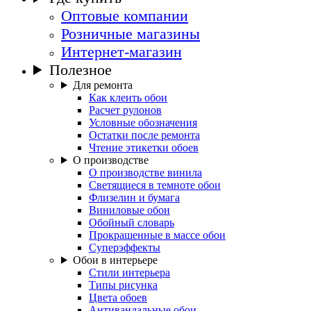
Оптовые компании
Розничные магазины
Интернет-магазин
Полезное
Для ремонта
Как клеить обои
Расчет рулонов
Условные обозначения
Остатки после ремонта
Чтение этикетки обоев
О производстве
О производстве винила
Светящиеся в темноте обои
Флизелин и бумага
Виниловые обои
Обойный словарь
Прокрашенные в массе обои
Суперэффекты
Обои в интерьере
Стили интерьера
Типы рисунка
Цвета обоев
Антивандальные обои