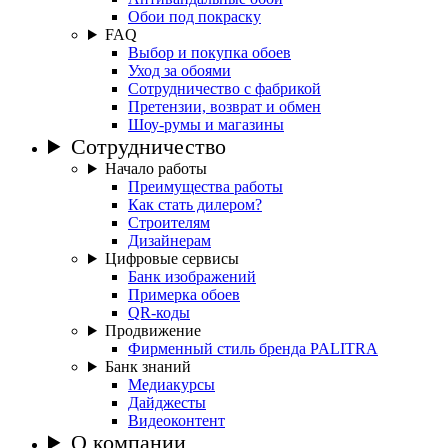
Обои под покраску
FAQ
Выбор и покупка обоев
Уход за обоями
Сотрудничество с фабрикой
Претензии, возврат и обмен
Шоу-румы и магазины
Сотрудничество
Начало работы
Преимущества работы
Как стать дилером?
Строителям
Дизайнерам
Цифровые сервисы
Банк изображений
Примерка обоев
QR-коды
Продвижение
Фирменный стиль бренда PALITRA
Банк знаний
Медиакурсы
Дайджесты
Видеоконтент
О компании