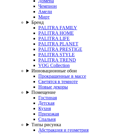
Домена
Чемпион
Амели
Мирт
Бренд
PALITRA FAMILY
PALITRA HOME
PALITRA LIFE
PALITRA PLANET
PALITRA PRESTIGE
PALITRA STYLE
PALITRA TREND
VOG Collection
Инновационные обои
Прокрашенные в массе
Светятся в темноте
Новые декоры
Помещение
Гостиная
Детская
Кухня
Прихожая
Спальня
Типы рисунка
Абстракция и геометрия