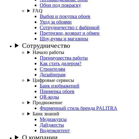
Обои под покраску
FAQ
Выбор и покупка обоев
Уход за обоями
Сотрудничество с фабрикой
Претензии, возврат и обмен
Шоу-румы и магазины
Сотрудничество
Начало работы
Преимущества работы
Как стать дилером?
Строителям
Дизайнерам
Цифровые сервисы
Банк изображений
Примерка обоев
QR-коды
Продвижение
Фирменный стиль бренда PALITRA
Банк знаний
Медиакурсы
Дайджесты
Видеоконтент
О компании