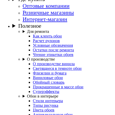
Оптовые компании
Розничные магазины
Интернет-магазин
Полезное
Для ремонта
Как клеить обои
Расчет рулонов
Условные обозначения
Остатки после ремонта
Чтение этикетки обоев
О производстве
О производстве винила
Светящиеся в темноте обои
Флизелин и бумага
Виниловые обои
Обойный словарь
Прокрашенные в массе обои
Суперэффекты
Обои в интерьере
Стили интерьера
Типы рисунка
Цвета обоев
Антивандальные обои