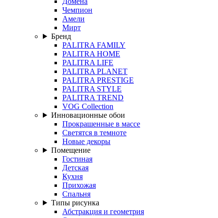
Домена
Чемпион
Амели
Мирт
Бренд
PALITRA FAMILY
PALITRA HOME
PALITRA LIFE
PALITRA PLANET
PALITRA PRESTIGE
PALITRA STYLE
PALITRA TREND
VOG Collection
Инновационные обои
Прокрашенные в массе
Светятся в темноте
Новые декоры
Помещение
Гостиная
Детская
Кухня
Прихожая
Спальня
Типы рисунка
Абстракция и геометрия