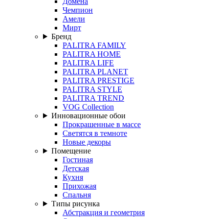
Домена
Чемпион
Амели
Мирт
Бренд
PALITRA FAMILY
PALITRA HOME
PALITRA LIFE
PALITRA PLANET
PALITRA PRESTIGE
PALITRA STYLE
PALITRA TREND
VOG Collection
Инновационные обои
Прокрашенные в массе
Светятся в темноте
Новые декоры
Помещение
Гостиная
Детская
Кухня
Прихожая
Спальня
Типы рисунка
Абстракция и геометрия