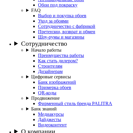
Обои под покраску
FAQ
Выбор и покупка обоев
Уход за обоями
Сотрудничество с фабрикой
Претензии, возврат и обмен
Шоу-румы и магазины
Сотрудничество
Начало работы
Преимущества работы
Как стать дилером?
Строителям
Дизайнерам
Цифровые сервисы
Банк изображений
Примерка обоев
QR-коды
Продвижение
Фирменный стиль бренда PALITRA
Банк знаний
Медиакурсы
Дайджесты
Видеоконтент
О компании