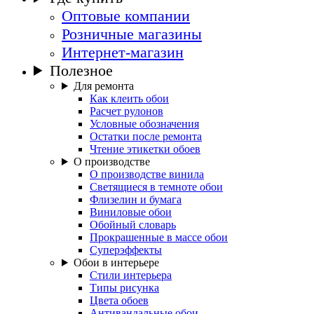
Оптовые компании
Розничные магазины
Интернет-магазин
Полезное
Для ремонта
Как клеить обои
Расчет рулонов
Условные обозначения
Остатки после ремонта
Чтение этикетки обоев
О производстве
О производстве винила
Светящиеся в темноте обои
Флизелин и бумага
Виниловые обои
Обойный словарь
Прокрашенные в массе обои
Суперэффекты
Обои в интерьере
Стили интерьера
Типы рисунка
Цвета обоев
Антивандальные обои