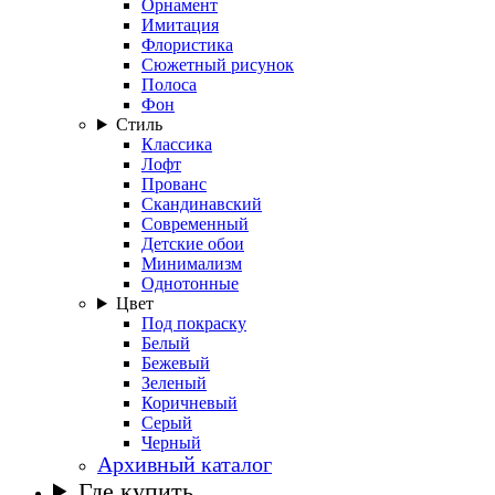
Орнамент
Имитация
Флористика
Сюжетный рисунок
Полоса
Фон
Стиль
Классика
Лофт
Прованс
Скандинавский
Современный
Детские обои
Минимализм
Однотонные
Цвет
Под покраску
Белый
Бежевый
Зеленый
Коричневый
Серый
Черный
Архивный каталог
Где купить