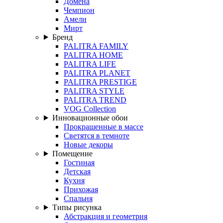
Домена
Чемпион
Амели
Мирт
Бренд
PALITRA FAMILY
PALITRA HOME
PALITRA LIFE
PALITRA PLANET
PALITRA PRESTIGE
PALITRA STYLE
PALITRA TREND
VOG Collection
Инновационные обои
Прокрашенные в массе
Светятся в темноте
Новые декоры
Помещение
Гостиная
Детская
Кухня
Прихожая
Спальня
Типы рисунка
Абстракция и геометрия