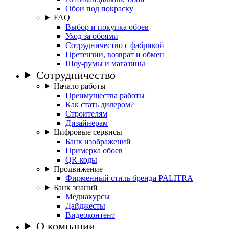
Обои под покраску
FAQ
Выбор и покупка обоев
Уход за обоями
Сотрудничество с фабрикой
Претензии, возврат и обмен
Шоу-румы и магазины
Сотрудничество
Начало работы
Преимущества работы
Как стать дилером?
Строителям
Дизайнерам
Цифровые сервисы
Банк изображений
Примерка обоев
QR-коды
Продвижение
Фирменный стиль бренда PALITRA
Банк знаний
Медиакурсы
Дайджесты
Видеоконтент
О компании