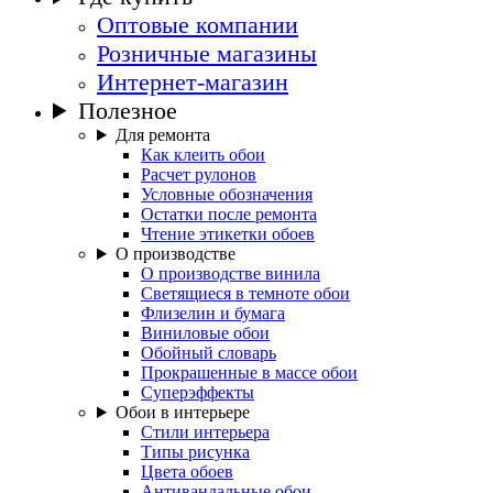
Оптовые компании
Розничные магазины
Интернет-магазин
Полезное
Для ремонта
Как клеить обои
Расчет рулонов
Условные обозначения
Остатки после ремонта
Чтение этикетки обоев
О производстве
О производстве винила
Светящиеся в темноте обои
Флизелин и бумага
Виниловые обои
Обойный словарь
Прокрашенные в массе обои
Суперэффекты
Обои в интерьере
Стили интерьера
Типы рисунка
Цвета обоев
Антивандальные обои