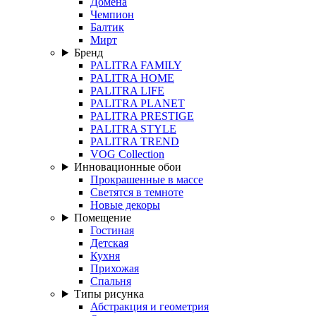
Домена
Чемпион
Балтик
Мирт
Бренд
PALITRA FAMILY
PALITRA HOME
PALITRA LIFE
PALITRA PLANET
PALITRA PRESTIGE
PALITRA STYLE
PALITRA TREND
VOG Collection
Инновационные обои
Прокрашенные в массе
Светятся в темноте
Новые декоры
Помещение
Гостиная
Детская
Кухня
Прихожая
Спальня
Типы рисунка
Абстракция и геометрия