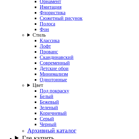
Орнамент
Имитация
Флористика
Сюжетный рисунок
Полоса
Фон
Стиль
Классика
Лофт
Прованс
Скандинавский
Современный
Детские обои
Минимализм
Однотонные
Цвет
Под покраску
Белый
Бежевый
Зеленый
Коричневый
Серый
Черный
Архивный каталог
Где купить