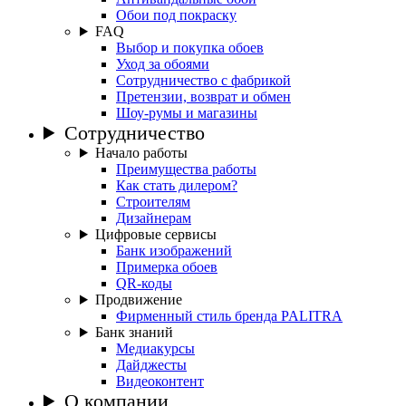
Обои под покраску
FAQ
Выбор и покупка обоев
Уход за обоями
Сотрудничество с фабрикой
Претензии, возврат и обмен
Шоу-румы и магазины
Сотрудничество
Начало работы
Преимущества работы
Как стать дилером?
Строителям
Дизайнерам
Цифровые сервисы
Банк изображений
Примерка обоев
QR-коды
Продвижение
Фирменный стиль бренда PALITRA
Банк знаний
Медиакурсы
Дайджесты
Видеоконтент
О компании