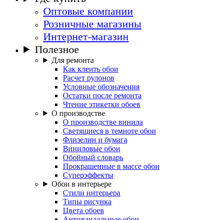
Оптовые компании
Розничные магазины
Интернет-магазин
Полезное
Для ремонта
Как клеить обои
Расчет рулонов
Условные обозначения
Остатки после ремонта
Чтение этикетки обоев
О производстве
О производстве винила
Светящиеся в темноте обои
Флизелин и бумага
Виниловые обои
Обойный словарь
Прокрашенные в массе обои
Суперэффекты
Обои в интерьере
Стили интерьера
Типы рисунка
Цвета обоев
Антивандальные обои