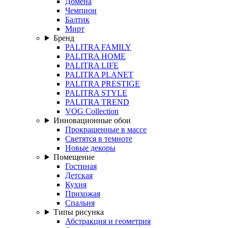
Домена
Чемпион
Балтик
Мирт
Бренд
PALITRA FAMILY
PALITRA HOME
PALITRA LIFE
PALITRA PLANET
PALITRA PRESTIGE
PALITRA STYLE
PALITRA TREND
VOG Collection
Инновационные обои
Прокрашенные в массе
Светятся в темноте
Новые декоры
Помещение
Гостиная
Детская
Кухня
Прихожая
Спальня
Типы рисунка
Абстракция и геометрия