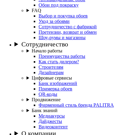
Обои под покраску
FAQ
Выбор и покупка обоев
Уход за обоями
Сотрудничество с фабрикой
Претензии, возврат и обмен
Шоу-румы и магазины
Сотрудничество
Начало работы
Преимущества работы
Как стать дилером?
Строителям
Дизайнерам
Цифровые сервисы
Банк изображений
Примерка обоев
QR-коды
Продвижение
Фирменный стиль бренда PALITRA
Банк знаний
Медиакурсы
Дайджесты
Видеоконтент
О компании