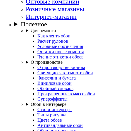
Оптовые компании
Розничные магазины
Интернет-магазин
Полезное
Для ремонта
Как клеить обои
Расчет рулонов
Условные обозначения
Остатки после ремонта
Чтение этикетки обоев
О производстве
О производстве винила
Светящиеся в темноте обои
Флизелин и бумага
Виниловые обои
Обойный словарь
Прокрашенные в массе обои
Суперэффекты
Обои в интерьере
Стили интерьера
Типы рисунка
Цвета обоев
Антивандальные обои
Обои под покраску