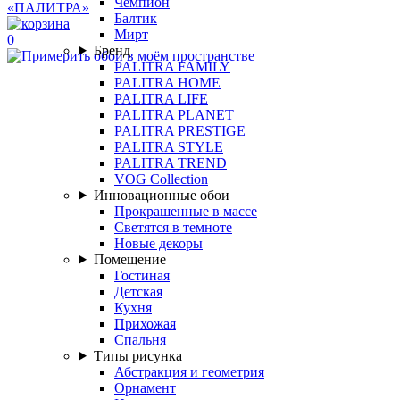
Чемпион
Балтик
Мирт
0
Бренд
PALITRA FAMILY
PALITRA HOME
PALITRA LIFE
PALITRA PLANET
PALITRA PRESTIGE
PALITRA STYLE
PALITRA TREND
VOG Collection
Инновационные обои
Прокрашенные в массе
Светятся в темноте
Новые декоры
Помещение
Гостиная
Детская
Кухня
Прихожая
Спальня
Типы рисунка
Абстракция и геометрия
Орнамент