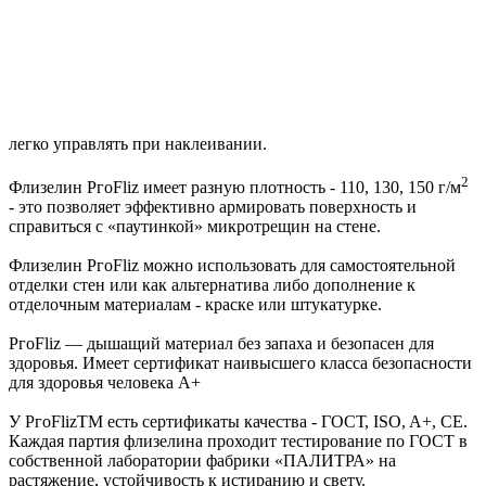
легко управлять при наклеивании.
2
Флизелин РгоFliz имеет разную плотность - 110, 130, 150 г/м
- это позволяет эффективно армировать поверхность и
справиться с «паутинкой» микротрещин на стене.
Флизелин РгоFliz можно использовать для самостоятельной
отделки стен или как альтернатива либо дополнение к
отделочным материалам - краске или штукатурке.
РгоFliz — дышащий материал без запаха и безопасен для
здоровья. Имеет сертификат наивысшего класса безопасности
для здоровья человека A+
У РгоFlizТМ есть сертификаты качества - ГОСТ, ISO, A+, CE.
Каждая партия флизелина проходит тестирование по ГОСТ в
собственной лаборатории фабрики «ПАЛИТРА» на
растяжение, устойчивость к истиранию и свету.