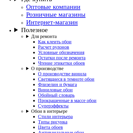
Оптовые компании
Розничные магазины
Интернет-магазин
Полезное
Для ремонта
Как клеить обои
Расчет рулонов
Условные обозначения
Остатки после ремонта
Чтение этикетки обоев
О производстве
О производстве винила
Светящиеся в темноте обои
Флизелин и бумага
Виниловые обои
Обойный словарь
Прокрашенные в массе обои
Суперэффекты
Обои в интерьере
Стили интерьера
Типы рисунка
Цвета обоев
Антивандальные обои