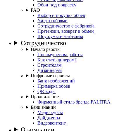
Обои под покраску
FAQ
Выбор и покупка обоев
Уход за обоями
Сотрудничество с фабрикой
Претензии, возврат и обмен
Шоу-румы и магазины
Сотрудничество
Начало работы
Преимущества работы
Как стать дилером?
Строителям
Дизайнерам
Цифровые сервисы
Банк изображений
Примерка обоев
QR-коды
Продвижение
Фирменный стиль бренда PALITRA
Банк знаний
Медиакурсы
Дайджесты
Видеоконтент
О компании