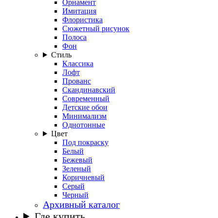
Орнамент
Имитация
Флористика
Сюжетный рисунок
Полоса
Фон
Стиль
Классика
Лофт
Прованс
Скандинавский
Современный
Детские обои
Минимализм
Однотонные
Цвет
Под покраску
Белый
Бежевый
Зеленый
Коричневый
Серый
Черный
Архивный каталог
Где купить