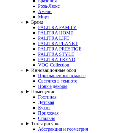
Бразилия
Роза-Люкс
Амели
Мирт
Бренд
PALITRA FAMILY
PALITRA HOME
PALITRA LIFE
PALITRA PLANET
PALITRA PRESTIGE
PALITRA STYLE
PALITRA TREND
VOG Collection
Инновационные обои
Прокрашенные в массе
Светятся в темноте
Новые декоры
Помещение
Гостиная
Детская
Кухня
Прихожая
Спальня
Типы рисунка
Абстракция и геометрия