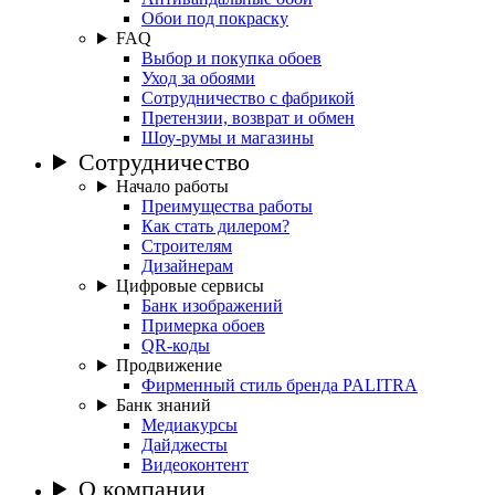
Обои под покраску
FAQ
Выбор и покупка обоев
Уход за обоями
Сотрудничество с фабрикой
Претензии, возврат и обмен
Шоу-румы и магазины
Сотрудничество
Начало работы
Преимущества работы
Как стать дилером?
Строителям
Дизайнерам
Цифровые сервисы
Банк изображений
Примерка обоев
QR-коды
Продвижение
Фирменный стиль бренда PALITRA
Банк знаний
Медиакурсы
Дайджесты
Видеоконтент
О компании