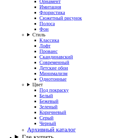
Орнамент
Имитация
Флористика
Сюжетный рисунок
Полоса
Фон
Стиль
Классика
Лофт
Прованс
Скандинавский
Современный
Детские обои
Минимализм
Однотонные
Цвет
Под покраску
Белый
Бежевый
Зеленый
Коричневый
Серый
Черный
Архивный каталог
Где купить