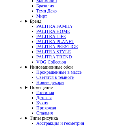
Мармолин
Бразилия
Темп Деко
Мирт
Бренд
PALITRA FAMILY
PALITRA HOME
PALITRA LIFE
PALITRA PLANET
PALITRA PRESTIGE
PALITRA STYLE
PALITRA TREND
VOG Collection
Инновационные обои
Прокрашенные в массе
Светятся в темноте
Новые декоры
Помещение
Гостиная
Детская
Кухня
Прихожая
Спальня
Типы рисунка
Абстракция и геометрия