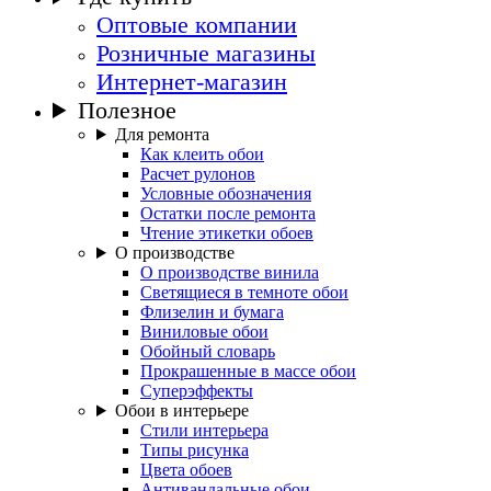
Оптовые компании
Розничные магазины
Интернет-магазин
Полезное
Для ремонта
Как клеить обои
Расчет рулонов
Условные обозначения
Остатки после ремонта
Чтение этикетки обоев
О производстве
О производстве винила
Светящиеся в темноте обои
Флизелин и бумага
Виниловые обои
Обойный словарь
Прокрашенные в массе обои
Суперэффекты
Обои в интерьере
Стили интерьера
Типы рисунка
Цвета обоев
Антивандальные обои