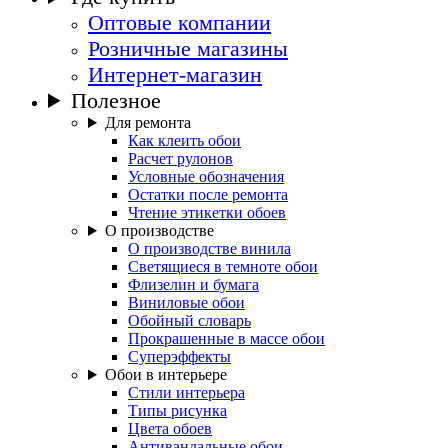
Оптовые компании
Розничные магазины
Интернет-магазин
Полезное
Для ремонта
Как клеить обои
Расчет рулонов
Условные обозначения
Остатки после ремонта
Чтение этикетки обоев
О производстве
О производстве винила
Светящиеся в темноте обои
Флизелин и бумага
Виниловые обои
Обойный словарь
Прокрашенные в массе обои
Суперэффекты
Обои в интерьере
Стили интерьера
Типы рисунка
Цвета обоев
Антивандальные обои