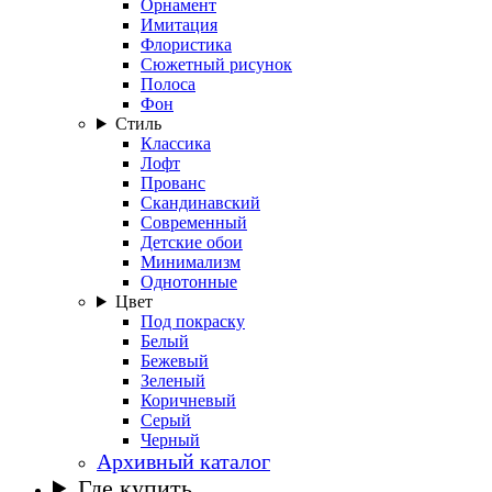
Орнамент
Имитация
Флористика
Сюжетный рисунок
Полоса
Фон
Стиль
Классика
Лофт
Прованс
Скандинавский
Современный
Детские обои
Минимализм
Однотонные
Цвет
Под покраску
Белый
Бежевый
Зеленый
Коричневый
Серый
Черный
Архивный каталог
Где купить