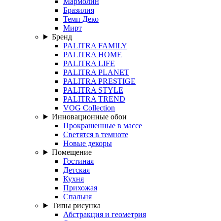
Мармолин
Бразилия
Темп Деко
Мирт
Бренд
PALITRA FAMILY
PALITRA HOME
PALITRA LIFE
PALITRA PLANET
PALITRA PRESTIGE
PALITRA STYLE
PALITRA TREND
VOG Collection
Инновационные обои
Прокрашенные в массе
Светятся в темноте
Новые декоры
Помещение
Гостиная
Детская
Кухня
Прихожая
Спальня
Типы рисунка
Абстракция и геометрия