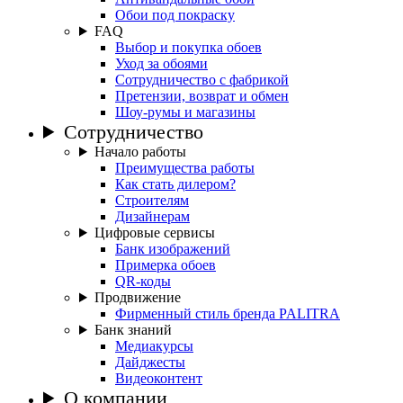
Обои под покраску
FAQ
Выбор и покупка обоев
Уход за обоями
Сотрудничество с фабрикой
Претензии, возврат и обмен
Шоу-румы и магазины
Сотрудничество
Начало работы
Преимущества работы
Как стать дилером?
Строителям
Дизайнерам
Цифровые сервисы
Банк изображений
Примерка обоев
QR-коды
Продвижение
Фирменный стиль бренда PALITRA
Банк знаний
Медиакурсы
Дайджесты
Видеоконтент
О компании