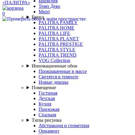
Бразилия
Темп Деко
Мирт
0
Бренд
PALITRA FAMILY
PALITRA HOME
PALITRA LIFE
PALITRA PLANET
PALITRA PRESTIGE
PALITRA STYLE
PALITRA TREND
VOG Collection
Инновационные обои
Прокрашенные в массе
Светятся в темноте
Новые декоры
Помещение
Гостиная
Детская
Кухня
Прихожая
Спальня
Типы рисунка
Абстракция и геометрия
Орнамент