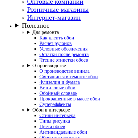
Оптовые компании
Розничные магазины
Интернет-магазин
Полезное
Для ремонта
Как клеить обои
Расчет рулонов
Условные обозначения
Остатки после ремонта
Чтение этикетки обоев
О производстве
О производстве винила
Светящиеся в темноте обои
Флизелин и бумага
Виниловые обои
Обойный словарь
Прокрашенные в массе обои
Суперэффекты
Обои в интерьере
Стили интерьера
Типы рисунка
Цвета обоев
Антивандальные обои
Обои под покраску