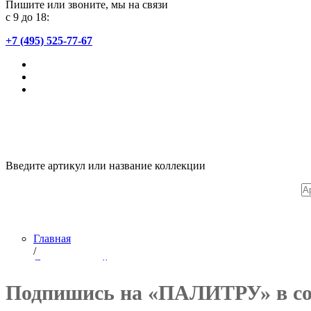
Пишите или звоните, мы на связи
с 9 до 18:
+7 (495) 525-77-67
Введите артикул или название коллекции
Главная
/
Лента новостей
/
Подпишись на «ПАЛИТРУ» в со
Подпишись на фабрику «ПАЛИТРА» в соцсетях!