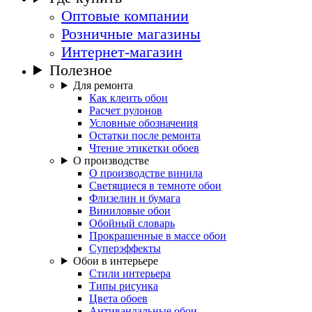
Оптовые компании
Розничные магазины
Интернет-магазин
Полезное
Для ремонта
Как клеить обои
Расчет рулонов
Условные обозначения
Остатки после ремонта
Чтение этикетки обоев
О производстве
О производстве винила
Светящиеся в темноте обои
Флизелин и бумага
Виниловые обои
Обойный словарь
Прокрашенные в массе обои
Суперэффекты
Обои в интерьере
Стили интерьера
Типы рисунка
Цвета обоев
Антивандальные обои