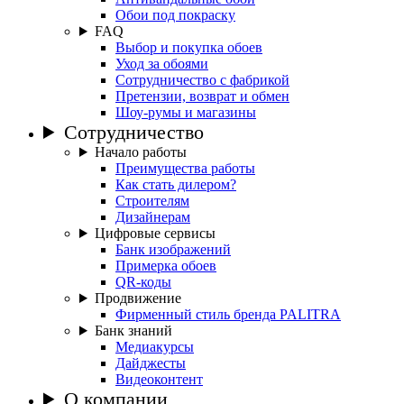
Обои под покраску
FAQ
Выбор и покупка обоев
Уход за обоями
Сотрудничество с фабрикой
Претензии, возврат и обмен
Шоу-румы и магазины
Сотрудничество
Начало работы
Преимущества работы
Как стать дилером?
Строителям
Дизайнерам
Цифровые сервисы
Банк изображений
Примерка обоев
QR-коды
Продвижение
Фирменный стиль бренда PALITRA
Банк знаний
Медиакурсы
Дайджесты
Видеоконтент
О компании