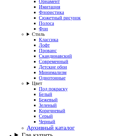
Орнамент
Имитация
Флористика
Сюжетный рисунок
Полоса
Фон
Стиль
Классика
Лофт
Прованс
Скандинавский
Современный
Детские обои
Минимализм
Однотонные
Цвет
Под покраску
Белый
Бежевый
Зеленый
Коричневый
Серый
Черный
Архивный каталог
Где купить