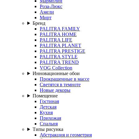
Мармолин
Роза-Люкс
Амели
Мирт
Бренд
PALITRA FAMILY
PALITRA HOME
PALITRA LIFE
PALITRA PLANET
PALITRA PRESTIGE
PALITRA STYLE
PALITRA TREND
VOG Collection
Инновационные обои
Прокрашенные в массе
Светятся в темноте
Новые декоры
Помещение
Гостиная
Детская
Кухня
Прихожая
Спальня
Типы рисунка
Абстракция и геометрия