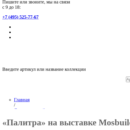
Пишите или звоните, мы на связи
с 9 до 18:
+7 (495) 525-77-67
Введите артикул или название коллекции
Главная
/
Лента новостей
/
«Палитра» на выставке Mosbuil
Обойная фабрика «Палитра» на выставке Mosbuild 2018