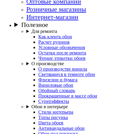
Оптовые компании
Розничные магазины
Интернет-магазин
Полезное
Для ремонта
Как клеить обои
Расчет рулонов
Условные обозначения
Остатки после ремонта
Чтение этикетки обоев
О производстве
О производстве винила
Светящиеся в темноте обои
Флизелин и бумага
Виниловые обои
Обойный словарь
Прокрашенные в массе обои
Суперэффекты
Обои в интерьере
Стили интерьера
Типы рисунка
Цвета обоев
Антивандальные обои
Обои под покраску