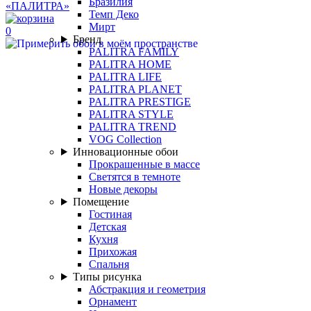
Бразилия
Темп Деко
Мирт
0
Бренд
PALITRA FAMILY
PALITRA HOME
PALITRA LIFE
PALITRA PLANET
PALITRA PRESTIGE
PALITRA STYLE
PALITRA TREND
VOG Collection
Инновационные обои
Прокрашенные в массе
Светятся в темноте
Новые декоры
Помещение
Гостиная
Детская
Кухня
Прихожая
Спальня
Типы рисунка
Абстракция и геометрия
Орнамент