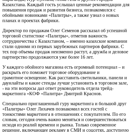
Казахстана. Каждый гость услышал ценные рекомендации для
повышения продаж и развития бизнеса, познакомился с
обойными новинками «Палитры», а также узнал о новых
планах и проектах фабрики.
Директор по продажам Олег Семенов рассказал об успешной
торговой статистике «Палитры», отметив важность
сотрудничества с Казахстаном, – именно казахские компании
стали одними из первых зарубежных партнеров фабрики. С
тех пор объемы продаж неизменно растут, а дружба и деловое
партнерство продолжаются уже более 16 лет.
У каждого обойного магазина есть огромный потенциал – и
раскрыть его поможет торговое оборудование и
грамотное освещение. Как расставить светильники, панели и
даунлайты и какие стенды лучше установить в торговом зале,
- на эти вопросы дал ответ руководитель отдела трейд-
маркетинга «КОФ «Палитра» Дмитрий Краснов.
Специально приглашенный гуру маркетинга и большой друг
«Палитры» Олег Лихачев познакомил всех гостей с
тонкостями маркетинга в отношениях с покупателем. По его
словам, сегодня очень важно меняться и совершенствоваться
исходя из реалий времени и рынка. Только современное
решение, включающее рекламу в СМИ и соцсетях, доступную