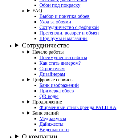
Обои под покраску
FAQ
Выбор и покупка обоев
Уход за обоями
Сотрудничество с фабрикой
Претензии, возврат и обмен
Шоу-румы и магазины
Сотрудничество
Начало работы
Преимущества работы
Как стать дилером?
Строителям
Дизайнерам
Цифровые сервисы
Банк изображений
Примерка обоев
QR-коды
Продвижение
Фирменный стиль бренда PALITRA
Банк знаний
Медиакурсы
Дайджесты
Видеоконтент
О компании