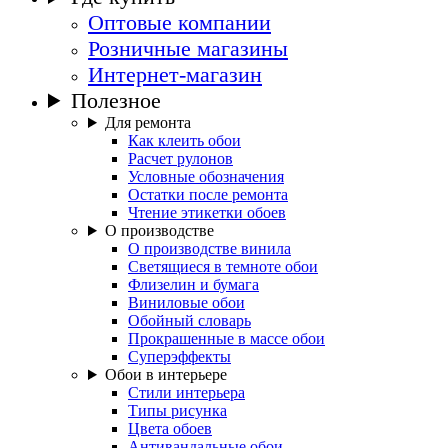
Оптовые компании
Розничные магазины
Интернет-магазин
Полезное
Для ремонта
Как клеить обои
Расчет рулонов
Условные обозначения
Остатки после ремонта
Чтение этикетки обоев
О производстве
О производстве винила
Светящиеся в темноте обои
Флизелин и бумага
Виниловые обои
Обойный словарь
Прокрашенные в массе обои
Суперэффекты
Обои в интерьере
Стили интерьера
Типы рисунка
Цвета обоев
Антивандальные обои