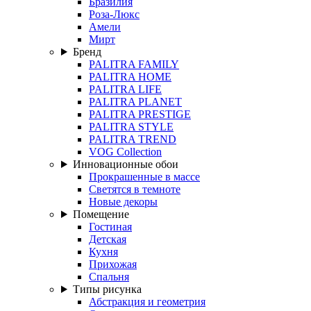
Бразилия
Роза-Люкс
Амели
Мирт
Бренд
PALITRA FAMILY
PALITRA HOME
PALITRA LIFE
PALITRA PLANET
PALITRA PRESTIGE
PALITRA STYLE
PALITRA TREND
VOG Collection
Инновационные обои
Прокрашенные в массе
Светятся в темноте
Новые декоры
Помещение
Гостиная
Детская
Кухня
Прихожая
Спальня
Типы рисунка
Абстракция и геометрия