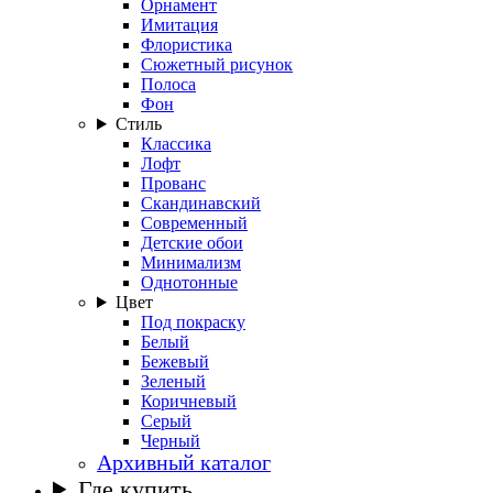
Орнамент
Имитация
Флористика
Сюжетный рисунок
Полоса
Фон
Стиль
Классика
Лофт
Прованс
Скандинавский
Современный
Детские обои
Минимализм
Однотонные
Цвет
Под покраску
Белый
Бежевый
Зеленый
Коричневый
Серый
Черный
Архивный каталог
Где купить